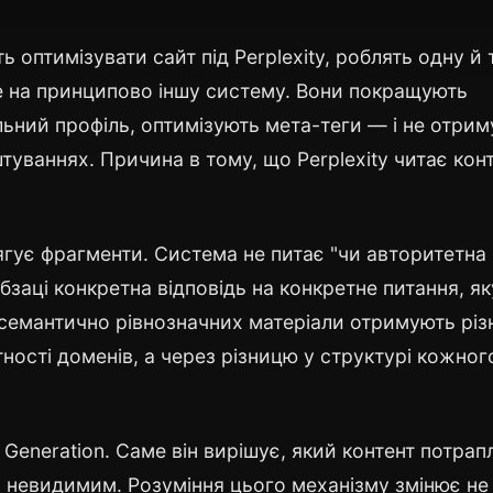
ь оптимізувати сайт під Perplexity, роблять одну й 
e на принципово іншу систему. Вони покращують
ьний профіль, оптимізують мета-теги — і не отри
туваннях. Причина в тому, що Perplexity читає кон
тягує фрагменти. Система не питає "чи авторитетна
бзаці конкретна відповідь на конкретне питання, як
семантично рівнозначних матеріали отримують різ
ності доменів, а через різницю у структурі кожног
Generation. Саме він вирішує, який контент потрап
ся невидимим. Розуміння цього механізму змінює не