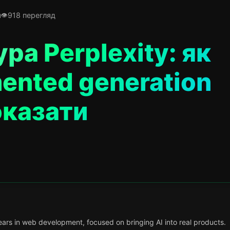
я
918 перегляд
ра Perplexity: як
mented generation
оказати
ars in web development, focused on bringing AI into real products.