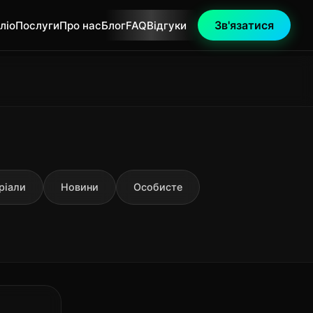
Зв'язатися
ліо
Послуги
Про нас
Блог
FAQ
Відгуки
ріали
Новини
Особисте