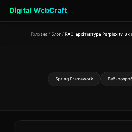
Digital WebCraft
Головна
/
Блог
/
Spring Framework
Веб-розро