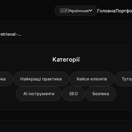
Головна
Портфо
🇺🇦
Українська
RAG-архітектура Perplexity: як retrieval-augmented generation вирішує що показати
Категорії
бка
Найкращі практики
Кейси клієнтів
Туто
AI інструменти
SEO
Безпека