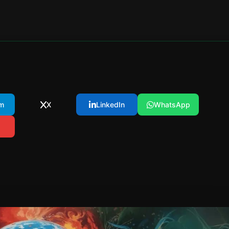
m
X
LinkedIn
WhatsApp