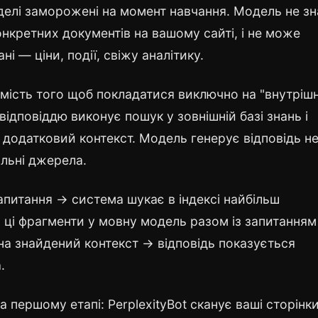
елі заморожені на момент навчання. Модель не зн
нкретних документів на вашому сайті, і не може
ні — ціни, події, свіжу аналітику.
мість того щоб покладатися виключно на "внутрішн
ідповіддю виконує пошук у зовнішній базі знань і
 додатковий контекст. Модель генерує відповідь не
альні джерела.
питання → система шукає в індексі найбільш
 ці фрагменти у мовну модель разом із запитання
на знайдений контекст → відповідь показується
.
 першому етапі: PerplexityBot сканує ваші сторінки