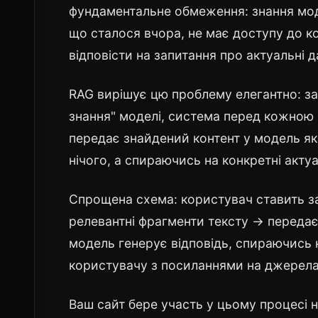
фундаментальне обмеження: знання мод
що сталося вчора, не має доступу до ко
відповісти на запитання про актуальні да
RAG вирішує цю проблему елегантно: за
знання" моделі, система перед кожною в
передає знайдений контент у модель як
нічого, а спираючись на конкретні акту
Спрощена схема: користувач ставить за
релевантні фрагменти тексту → передає
модель генерує відповідь, спираючись 
користувачу з посиланнями на джерела
Ваш сайт бере участь у цьому процесі на