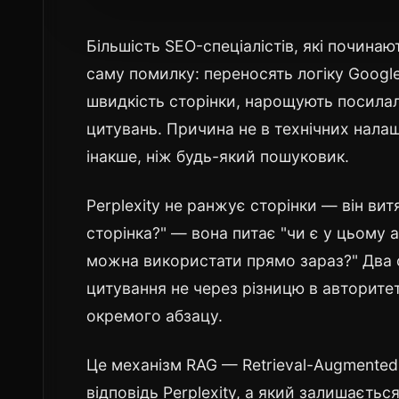
Більшість SEO-спеціалістів, які починают
саму помилку: переносять логіку Googl
швидкість сторінки, нарощують посилал
цитувань. Причина не в технічних налаш
інакше, ніж будь-який пошуковик.
Perplexity не ранжує сторінки — він ви
сторінка?" — вона питає "чи є у цьому а
можна використати прямо зараз?" Два 
цитування не через різницю в авторитет
окремого абзацу.
Це механізм RAG — Retrieval-Augmented 
відповідь Perplexity, а який залишаєть