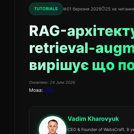
01 березня 2026
25 хв читанн
TUTORIALS
RAG-архітекту
retrieval-aug
вирішує що п
Оновлено:
24 June 2026
Мова:
🇺🇦
Vadim Kharovyuk
CEO & Founder of WebsCraft. 8 ye