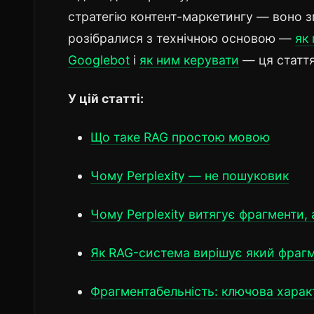
стратегію контент-маркетингу — воно з
розібралися з технічною основою —
як 
Googlebot
і
як ним керувати
— ця стаття
У цій статті:
Що таке RAG простою мовою
Чому Perplexity — не пошуковик
Чому Perplexity витягує фрагменти, 
Як RAG-система вирішує який фраг
Фрагментабельність: ключова характ