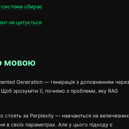
G-система обирає
ент не цитується
ю мовою
ented Generation — генерація з доповненням чере
 Щоб зрозуміти її, почнімо з проблеми, яку RAG
 що стоять за Perplexity — навчаються на величезних
ня в своїх параметрах. Але у цього підходу є