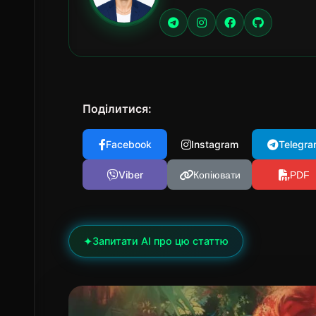
Поділитися:
Facebook
Instagram
Telegra
Viber
Копіювати
PDF
✦
Запитати AI про цю статтю