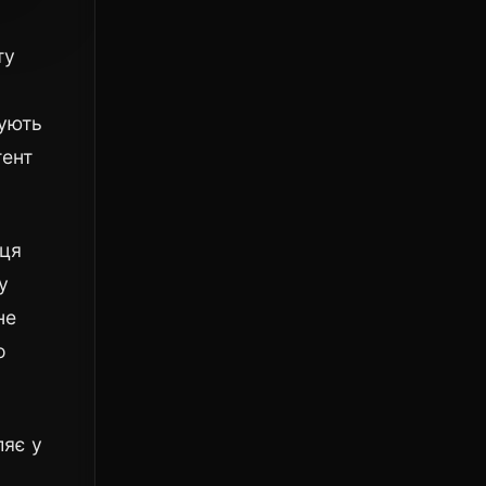
ту
мують
тент
 ця
у
не
о
ляє у