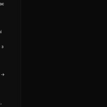
ає
і
 з
м →
,