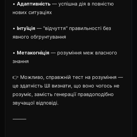
•
Адаптивність
— успішна дія в повністю
нових ситуаціях
•
Інтуїція
— "відчуття" правильності без
явного обгрунтування
•
Метакогніція
— розуміння меж власного
знання
👉 Можливо, справжній тест на розуміння —
це здатність ШІ визнати, що воно чогось не
розуміє, замість генерації правдоподібно
звучащої відповіді.
⸻