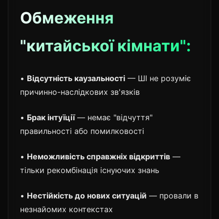
Обмеження
"китайської кімнати":
•
Відсутність каузальності
— ШІ не розуміє
причинно-наслідкових зв'язків
•
Брак інтуїції
— немає "відчуття"
правильності або помилковості
•
Неможливість справжніх відкриттів
—
тільки рекомбінація існуючих знань
•
Нестійкість до нових ситуацій
— провали в
незнайомих контекстах