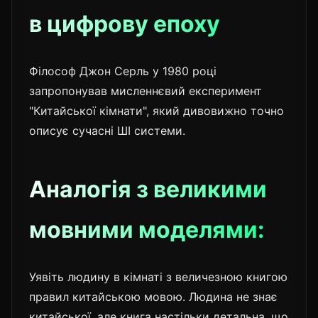
в цифрову епоху
Філософ Джон Серль у 1980 році
запропонував мисленнєвий експеримент
"Китайської кімнати", який дивовижно точно
описує сучасні ШІ системи.
Аналогія з великими
мовними моделями:
Уявіть людину в кімнаті з величезною книгою
правил китайською мовою. Людина не знає
китайської, але книга настільки детальна, що