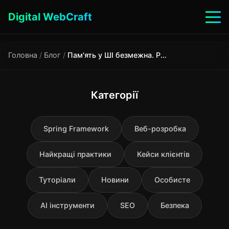
Digital WebCraft
Головна
/
Блог
/
Пам'ять у ШІ безмежна. Розуміння в ній — нуль.
Категорії
Spring Framework
Веб-розробка
Найкращі практики
Кейси клієнтів
Туторіали
Новини
Особисте
AI інструменти
SEO
Безпека