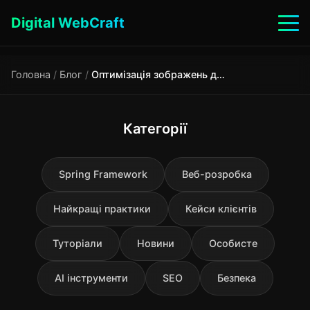
Digital WebCraft
Головна
/
Блог
/
Оптимізація зображень для SEO: покроковий гайд із завданнями
Категорії
Spring Framework
Веб-розробка
Найкращі практики
Кейси клієнтів
Туторіали
Новини
Особисте
AI інструменти
SEO
Безпека