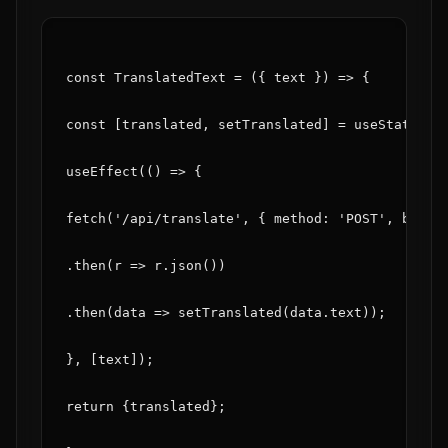
const TranslatedText = ({ text }) => {
const [translated, setTranslated] = useState(''
useEffect(() => {
fetch('/api/translate', { method: 'POST', body:
.then(r => r.json())
.then(data => setTranslated(data.text));
}, [text]);
return 
{translated}
;