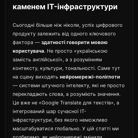
каменем IT-інфраструктури
Сьогодні більше ніж ніколи, успіх цифрового
продукту залежить від одного ключового
фактора —
здатності говорити мовою
користувача
. Не просто «українською
замість англійської», а з розумінням
контексту, культури, тональності. Саме тут
на сцену виходять
нейромережі-поліглоти
— системи штучного інтелекту, які не просто
перекладають слова, а розуміють значення.
Це вже не «Google Translate для текстів», а
інтегрований шар сучасної IT-
інфраструктури, без якого неможливо
масштабуватися глобально. У цій статті ми
розберемо, як нейромережі змінили