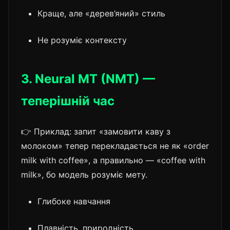
Краще, але «дерев’яний» стиль
Не розуміє контексту
3. Neural MT (NMT) —
теперішній час
👉 Приклад: запит «замовити каву з
молоком» тепер перекладається не як «order
milk with coffee», а правильно — «coffee with
milk», бо модель розуміє мету.
Глибоке навчання
Плавність, природність