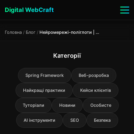
Digital WebCraft
Головна
/
Блог
/
Нейромережі-поліглоти | WebCraft
Категорії
Spring Framework
Веб-розробка
Найкращі практики
Кейси клієнтів
Туторіали
Новини
Особисте
AI інструменти
SEO
Безпека