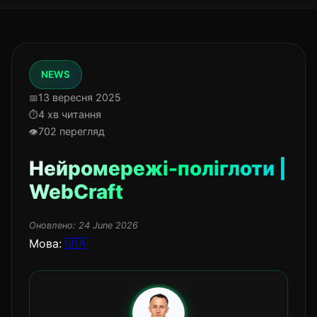
NEWS
13 вересня 2025
4 хв читання
702 перегляд
Нейромережі-поліглоти |
WebCraft
Оновлено:
24 June 2026
Мова:
🇺🇦