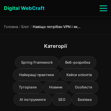
Digital WebCraft
Головна
/
Блог
/
Навіщо потрібен VPN і який обрати? Простими словами про безпеку в інтернеті
Категорії
Spring Framework
Веб-розробка
Найкращі практики
Кейси клієнтів
Туторіали
Новини
Особисте
AI інструменти
SEO
Безпека