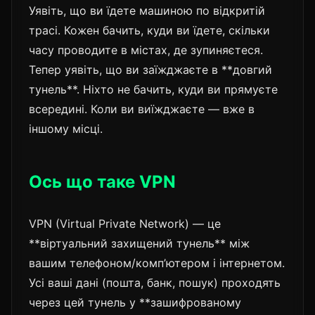
Уявіть, що ви їдете машиною по відкритій
трасі. Кожен бачить, куди ви їдете, скільки
часу проводите в містах, де зупиняєтеся.
Тепер уявіть, що ви заїжджаєте в **довгий
тунель**. Ніхто не бачить, куди ви прямуєте
всередині. Коли ви виїжджаєте — вже в
іншому місці.
Ось що таке VPN
VPN (Virtual Private Network) — це
**віртуальний захищений тунель** між
вашим телефоном/комп’ютером і інтернетом.
Усі ваші дані (пошта, банк, пошук) проходять
через цей тунель у **зашифрованому