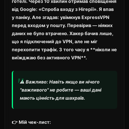
готелі. Через 10 хвилин отримав сповіщення
від Google: «Спроба входу з Нігерії». Я впав
у паніку. Але згадав: увімкнув ExpressVPN
перед входом у пошту. Перевірив — ніяких
даних не було втрачено. Хакер бачив лише,
що я підключений до VPN, але не міг
перехопити трафік. З того часу я **ніколи не
виїжджаю без активного VPN**.
⚠️ Важливо: Навіть якщо ви нічого
"важливого" не робите — ваші дані
мають цінність для шахраїв.
👉 Мій чек-лист: