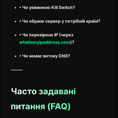
• Чи увімкнено Kill Switch?
• Чи обрано сервер у потрібній країні?
• Чи перевірено IP (через
whatismyipaddress.com
)?
• Чи немає витоку DNS?
⸻
Часто задавані
питання (FAQ)