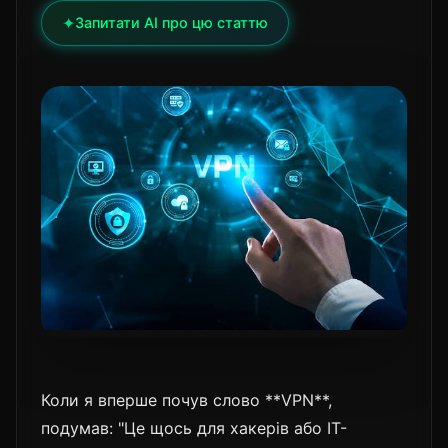
✦
Запитати AI про цю статтю
Коли я вперше почув слово **VPN**,
подумав: "Це щось для хакерів або IT-