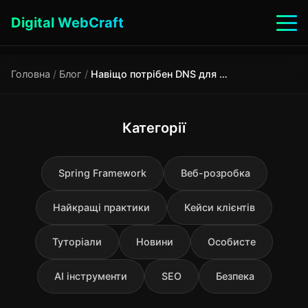
Digital WebCraft
Головна
/
Блог
/
Навіщо потрібен DNS для ранжування в Google: ключ до успіху сайту
Категорії
Spring Framework
Веб-розробка
Найкращі практики
Кейси клієнтів
Туторіали
Новини
Особисте
AI інструменти
SEO
Безпека