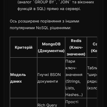
(аналог `GROUP BY`, `JOIN` та віконних
функцій в SQL) прямо на сервері.
Ось розширене порівняння з іншими
популярними NoSQL рішеннями:
Redis
MongoDB
Cassan
Критерій
(Ключ-
(Документна)
(Колоно
значення)
Пари
ключ-
Таблиці з
Модель
Гнучкі BSON
значення
"широким
даних
документи
(Strings,
рядками
Lists,
(колонкам
Hashes...)
Прості
Rich Query