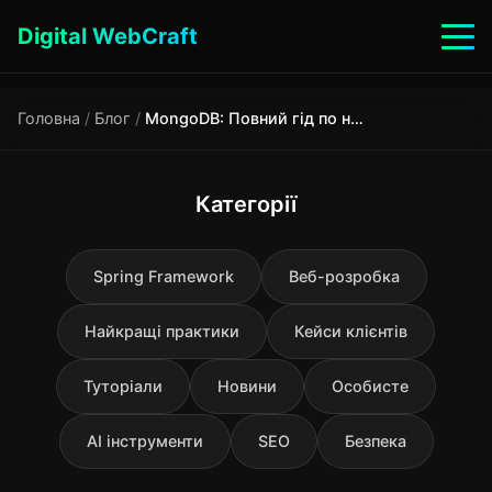
Digital WebCraft
Головна
/
Блог
/
MongoDB: Повний гід по найпопулярнішій NoSQL базі даних
Категорії
Spring Framework
Веб-розробка
Найкращі практики
Кейси клієнтів
Туторіали
Новини
Особисте
AI інструменти
SEO
Безпека