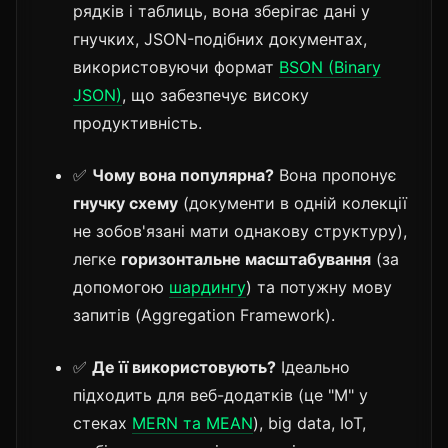
рядків і таблиць, вона зберігає дані у
гнучких, JSON-подібних документах,
використовуючи формат
BSON (Binary
JSON)
, що забезпечує високу
продуктивність.
✅
Чому вона популярна?
Вона пропонує
гнучку схему
(документи в одній колекції
не зобов'язані мати однакову структуру),
легке
горизонтальне масштабування
(за
допомогою
шардингу
) та потужну мову
запитів (Aggregation Framework).
✅
Де її використовують?
Ідеально
підходить для веб-додатків (це "M" у
стеках
MERN та MEAN
), big data, IoT,