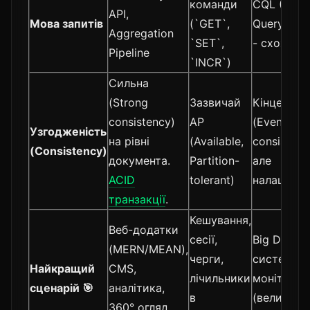
команди
CQL (Cass
API,
Мова запитів
(`GET`,
Query Lan
Aggregation
`SET`,
- схожа н
Pipeline
`INCR`)
Сильна
(Strong
Зазвичай
Кінцева
consistency)
AP
(Eventual
Узгодженість
на рівні
(Available,
consistenc
(Consistency)
документа.
Partition-
але
ACID
tolerant)
налаштов
транзакції
.
Кешування,
Веб-додатки
сесії,
Big Data, I
(MERN/MEAN),
черги,
системи
Найкращий
CMS,
лічильники
моніторин
сценарій 🎯
аналітика,
в
(величезн
360° огляд