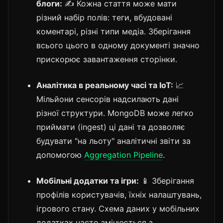
блоги:
✍️ Кожна стаття може мати
різний набір полів: теги, вбудовані
коментарі, різні типи медіа. Зберігання
всього цього в одному документі значно
прискорює завантаження сторінки.
Аналітика в реальному часі та IoT:
📈
Мільйони сенсорів надсилають дані
різної структури. MongoDB може легко
приймати (ingest) ці дані та дозволяє
будувати "на льоту" аналітичні звіти за
допомогою
Aggregation Pipeline
.
Мобільні додатки та ігри:
📱 Зберігання
профілів користувачів, їхніх налаштувань,
ігрового стану. Схема даних у мобільних
додатках часто змінюється з