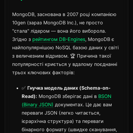
MongoDB, заснована в 2007 році компанією
10gen (зараз MongoDB Inc.), не просто
"стала" лідером — вона його виборола.
Згідно з
рейтингом DB-Engines
, MongoDB є
найпопулярнішою NoSQL базою даних у світі
з величезним відривом. 🏆 Причина такої
популярності криється у вдалому поєднанні
трьох ключових факторів:
✅
Гнучка модель даних (Schema-on-
Read):
MongoDB зберігає дані в
BSON
(Binary JSON)
документах. Це дає вам
переваги JSON (легко читається,
ієрархічна структура) та переваги
бінарного формату (швидке сканування,