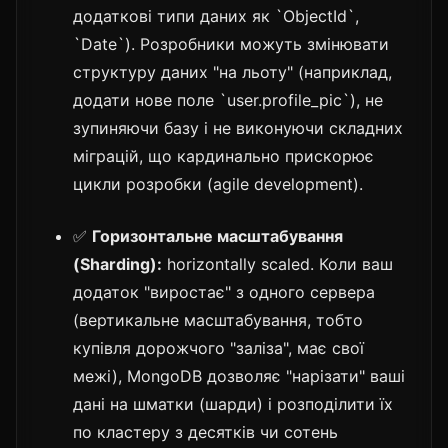
додаткові типи даних як `ObjectId`,
`Date`). Розробники можуть змінювати
структуру даних "на льоту" (наприклад,
додати нове поле `user.profile_pic`), не
зупиняючи базу і не виконуючи складних
міграцій, що кардинально прискорює
цикли розробки (agile development).
✅
Горизонтальне масштабування
(Sharding):
horizontally scaled. Коли ваш
додаток "виростає" з одного сервера
(вертикальне масштабування, тобто
купівля дорожчого "заліза", має свої
межі), MongoDB дозволяє "нарізати" ваші
дані на шматки (шарди) і розподілити їх
по кластеру з десятків чи сотень