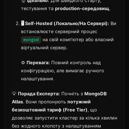
🥇
Ідеально:
Для швидкого старту,
тестування та
production-середовищ
.
🖥️ Self-Hosted (Локально/На Сервері):
Ви
встановлюєте серверний процес
на свій комп'ютер або власний
mongod
віртуальний сервер.
⚙️
Перевага:
Повний контроль над
конфігурацією, але вимагає ручного
налаштування.
💡
Порада Експерта:
Почніть з
MongoDB
Atlas
. Вони пропонують
потужний
безкоштовний тариф (Free Tier)
, що
дозволяє запустити кластер за кілька хвилин
без жодного клопоту з налаштуванням