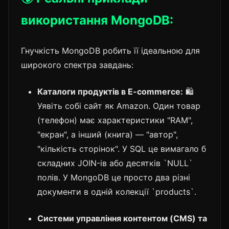
використання MongoDB:
Гнучкість MongoDB робить її ідеальною для
широкого спектра завдань:
Каталоги продуктів в E-commerce:
🛍️
Уявіть собі сайт як Amazon. Один товар
(телефон) має характеристики "RAM",
"екран", а інший (книга) — "автор",
"кількість сторінок". У SQL це вимагало б
складних JOIN-ів або десятків `NULL`
полів. У MongoDB це просто два різні
документи в одній колекції `products`.
Системи управління контентом (CMS) та