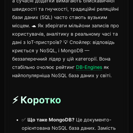
а сучасні додатки вимагають блискавичної
швидкості та гнучкості, традиційні реляційні
бази даних (SQL) часто стають вузьким
місцем. 🐢 Як зберігати мільйони записів про
користувачів, аналітику в реальному часі та
дані з IoT-пристроїв? 💡 Спойлер: відповідь
криється у NoSQL, і MongoDB —
беззаперечний лідер у цій категорії. Вона
стабільно очолює рейтинг
DB-Engines
як
найпопулярніша NoSQL база даних у світі.
⚡ Коротко
✅
Що таке MongoDB?
Це документо-
орієнтована NoSQL база даних. Замість