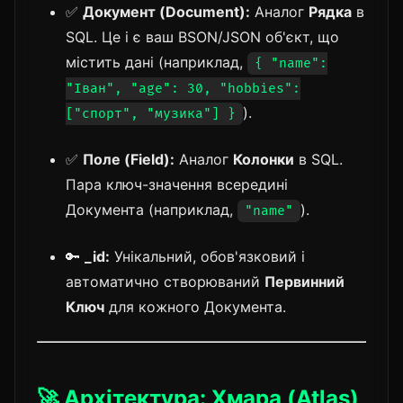
✅
Документ (Document):
Аналог
Рядка
в
SQL. Це і є ваш BSON/JSON об'єкт, що
містить дані (наприклад,
{ "name":
"Іван", "age": 30, "hobbies":
).
["спорт", "музика"] }
✅
Поле (Field):
Аналог
Колонки
в SQL.
Пара ключ-значення всередині
Документа (наприклад,
).
"name"
🔑
_id:
Унікальний, обов'язковий і
автоматично створюваний
Первинний
Ключ
для кожного Документа.
🚀 Архітектура: Хмара (Atlas)