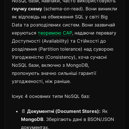
NoSQL бази, навпаки, часто використовують
гнучку схему
(schema-on-read). Вони виникли
як відповідь на обмеження SQL у світі Big
Data та розподілених систем. Вони зазвичай
керуються
теоремою CAP
, надаючи перевагу
Доступності (Availability) та Стійкості до
розділення (Partition tolerance) над суворою
Узгодженістю (Consistency), хоча сучасні
NoSQL бази, включно з MongoDB,
пропонують значно сильніші гарантії
узгодженості, ніж раніше.
Існує 4 основних типи NoSQL баз:
📄
Документні (Document Stores):
Як
MongoDB
. Зберігають дані в BSON/JSON
документах.