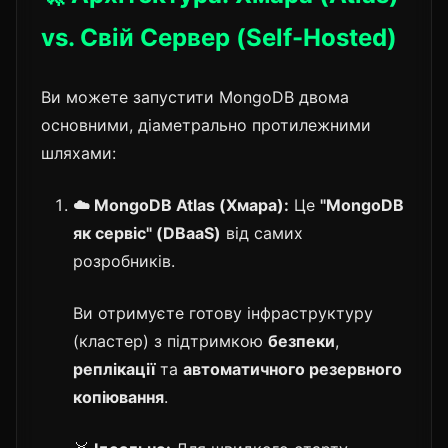
vs. Свій Сервер (Self-Hosted)
Ви можете запустити MongoDB двома
основними, діаметрально протилежними
шляхами:
☁️ MongoDB Atlas (Хмара):
Це
"MongoDB
як сервіс" (DBaaS)
від самих
розробників.
Ви отримуєте готову інфраструктуру
(кластер) з підтримкою
безпеки
,
реплікації
та
автоматичного резервного
копіювання
.