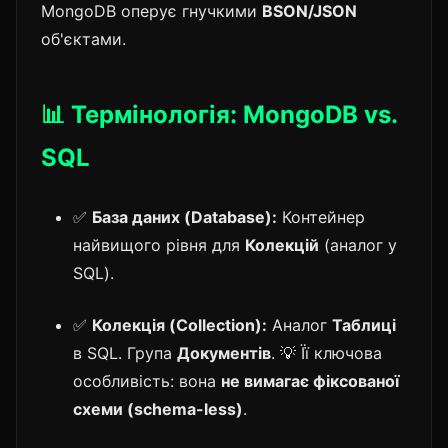
MongoDB оперує гнучкими
BSON/JSON
об'єктами.
📊 Термінологія: MongoDB vs.
SQL
✅
База даних (Database):
Контейнер
найвищого рівня для
Колекцій
(аналог у
SQL).
✅
Колекція (Collection):
Аналог
Таблиці
в SQL. Група
Документів
. 💡 Її ключова
особливість: вона
не вимагає фіксованої
схеми (schema-less)
.