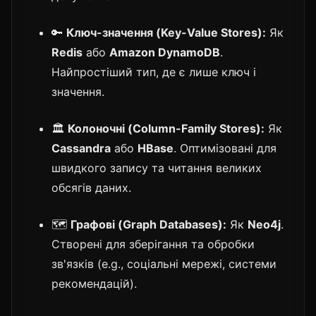
🔑
Ключ-значення (Key-Value Stores):
Як
Redis
або
Amazon DynamoDB
.
Найпростіший тип, де є лише ключ і
значення.
🏛️
Колоночні (Column-Family Stores):
Як
Cassandra
або
HBase
. Оптимізовані для
швидкого запису та читання великих
обсягів даних.
🗺️
Графові (Graph Databases):
Як
Neo4j
.
Створені для зберігання та обробки
зв'язків (e.g., соціальні мережі, системи
рекомендацій).