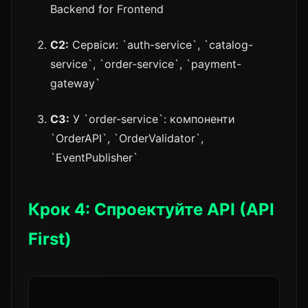
Backend for Frontend
C2:
Сервіси: `auth-service`, `catalog-
service`, `order-service`, `payment-
gateway`
C3:
У `order-service`: компоненти
`OrderAPI`, `OrderValidator`,
`EventPublisher`
Крок 4: Спроектуйте API (API
First)