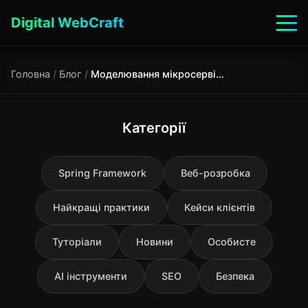
Digital WebCraft
Головна
/
Блог
/
Моделювання мікросервісів | WebCraft
Категорії
Spring Framework
Веб-розробка
Найкращі практики
Кейси клієнтів
Туторіали
Новини
Особисте
AI інструменти
SEO
Безпека