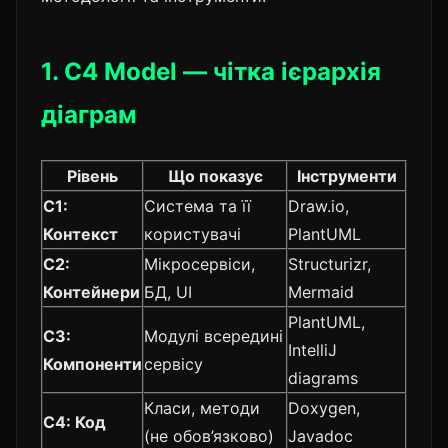
1. C4 Model — чітка ієрархія
діаграм
Рівень
Що показує
Інструменти
C1:
Система та її
Draw.io,
Контекст
користувачі
PlantUML
C2:
Мікросервіси,
Structurizr,
Контейнери
БД, UI
Mermaid
PlantUML,
C3:
Модулі всередині
IntelliJ
Компоненти
сервісу
diagrams
Класи, методи
Doxygen,
C4: Код
(не обов’язково)
Javadoc