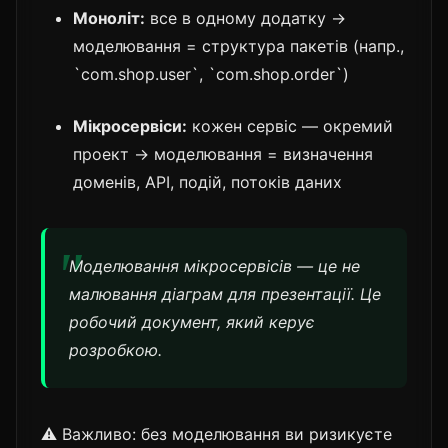
Моноліт:
все в одному додатку →
моделювання = структура пакетів (напр.,
`com.shop.user`, `com.shop.order`)
Мікросервіси:
кожен сервіс — окремий
проект → моделювання = визначення
доменів, API, подій, потоків даних
Моделювання мікросервісів — це не
малювання діаграм для презентації. Це
робочий документ, який керує
розробкою.
⚠️ Важливо: без моделювання ви ризикуєте