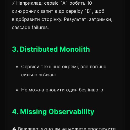
⚡ Наприклад: сервіс `A` робить 10
синхронних запитів до сервісу `B`, щоб
відобразити сторінку. Результат: затримки,
cascade failures.
3. Distributed Monolith
Сервіси технічно окремі, але логічно
сильно зв’язані
Не можна оновити один без іншого
4. Missing Observability
⚠️ Важливо: якщо ви не можете простежити