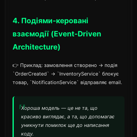
4. Подіями-керовані
взаємодії (Event-Driven
Architecture)
👉 Приклад: замовлення створено → подія
`OrderCreated` → `InventoryService` блокує
товар, `NotificationService` відправляє email.
Хороша модель — це не та, що
красиво виглядає, а та, що допомагає
уникнути помилок ще до написання
коду.