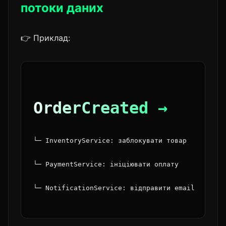
потоки даних
👉 Приклад:
OrderCreated →
└─ InventoryService: заблокувати товар
└─ PaymentService: ініціювати оплату
└─ NotificationService: відправити email