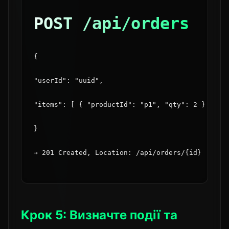
POST /api/orders
{
"userId": "uuid",
"items": [ { "productId": "p1", "qty": 2 } ]
}
→ 201 Created, Location: /api/orders/{id}
Крок 5: Визначте події та