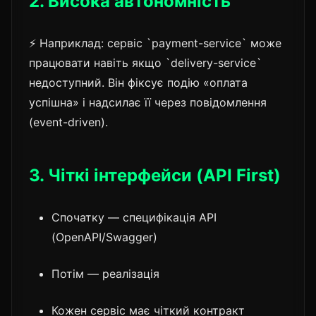
2. Висока автономність
⚡ Наприклад: сервіс `payment-service` може
працювати навіть якщо `delivery-service`
недоступний. Він фіксує подію «оплата
успішна» і надсилає її через повідомлення
(event-driven).
3. Чіткі інтерфейси (API First)
Спочатку — специфікація API
(OpenAPI/Swagger)
Потім — реалізація
Кожен сервіс має чіткий контракт