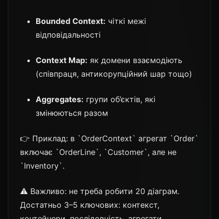
Bounded Context:
чіткі межі
відповідальності
Context Map:
як домени взаємодіють
(співпраця, антикорупційний шар тощо)
Aggregates:
групи об’єктів, які
змінюються разом
👉 Приклад: в `OrderContext` агрегат `Order`
включає `OrderLine`, `Customer`, але не
`Inventory`.
⚠️ Важливо: не треба робити 20 діаграм.
Достатньо 3–5 ключових: контекст,
контейнери, послідовність, агрегати.