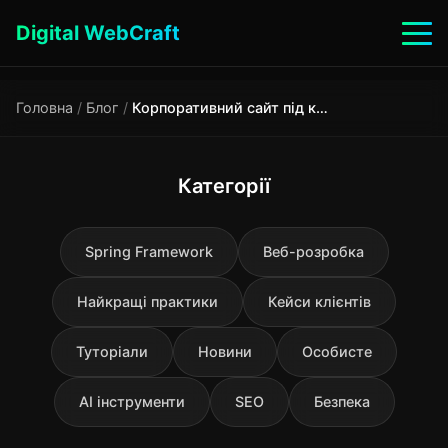
Digital WebCraft
Головна
/
Блог
/
Корпоративний сайт під ключ: інвестиція чи витрата для бізнесу?
Категорії
Spring Framework
Веб-розробка
Найкращі практики
Кейси клієнтів
Туторіали
Новини
Особисте
AI інструменти
SEO
Безпека