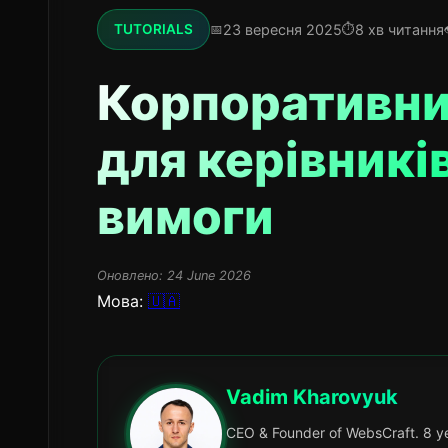
23 вересня 2025
8 хв читання
TUTORIALS
Корпоративний
для керівникі
вимоги
Оновлено:
24 June 2026
Мова:
🇺🇦
Vadim Kharovyuk
CEO & Founder of WebsCraft. 8 ye