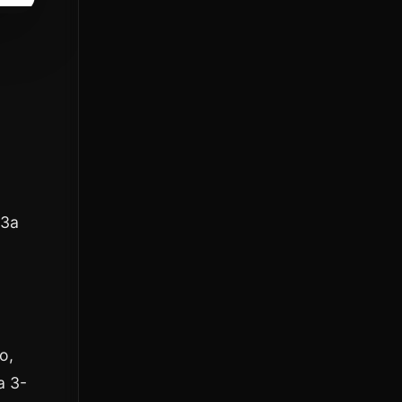
 За
о,
а 3-