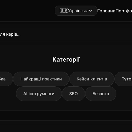
Головна
Портфо
🇺🇦
Українська
Корпоративний сайт 2025: гід для керівників про сучасні вимоги
Категорії
бка
Найкращі практики
Кейси клієнтів
Туто
AI інструменти
SEO
Безпека