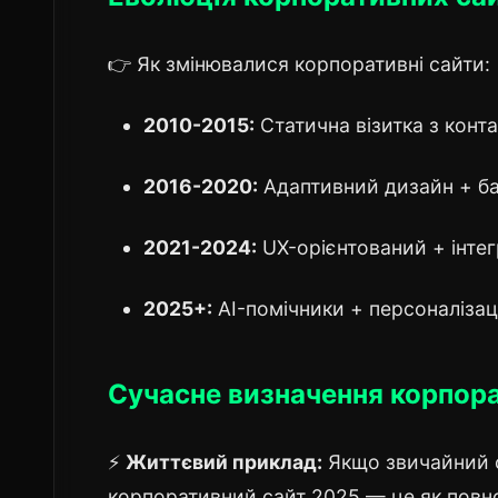
👉 Як змінювалися корпоративні сайти:
2010-2015:
Статична візитка з конт
2016-2020:
Адаптивний дизайн + б
2021-2024:
UX-орієнтований + інтег
2025+:
AI-помічники + персоналізац
Сучасне визначення корпора
⚡
Життєвий приклад:
Якщо звичайний с
корпоративний сайт 2025 — це як повно