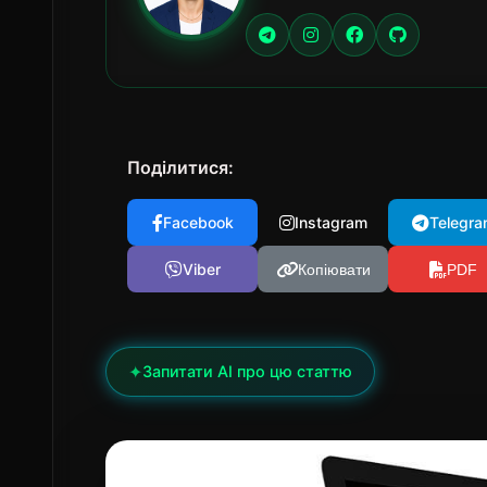
Поділитися:
Facebook
Instagram
Telegra
Viber
Копіювати
PDF
✦
Запитати AI про цю статтю