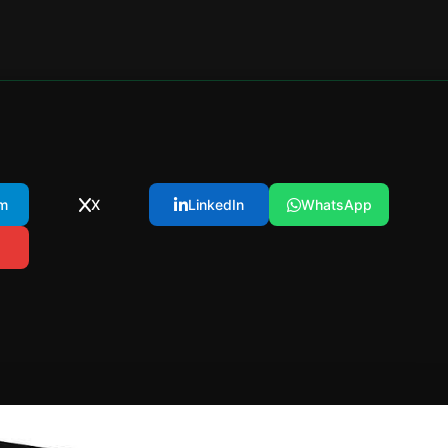
m
X
LinkedIn
WhatsApp