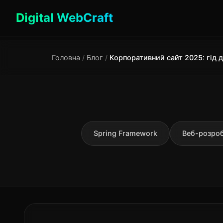
Digital WebCraft
Головна
/
Блог
/
Spring Framework
Веб-розро