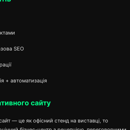
актами
азова SEO
рації
ія + автоматизація
тивного сайту
айт — це як офісний стенд на виставці, то
цінний бізнес-центр з рецепцією, переговорними,