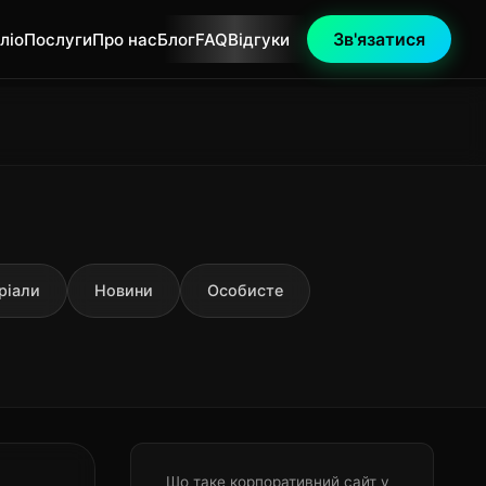
Зв'язатися
ліо
Послуги
Про нас
Блог
FAQ
Відгуки
ріали
Новини
Особисте
Що таке корпоративний сайт у