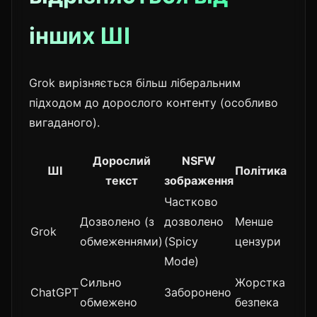
інших ШІ
Grok вирізняється більш ліберальним
підходом до дорослого контенту (особливо
вигаданого).
Дорослий
NSFW
ШІ
Політика
текст
зображення
Частково
Дозволено (з
дозволено
Менше
Grok
обмеженнями)
(Spicy
цензури
Mode)
Сильно
Жорстка
ChatGPT
Заборонено
обмежено
безпека