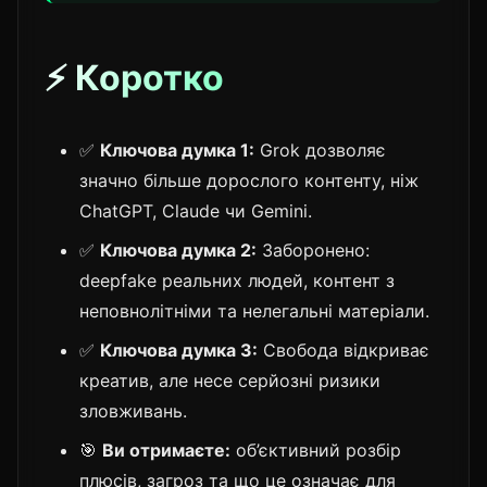
⚡ Коротко
✅
Ключова думка 1:
Grok дозволяє
значно більше дорослого контенту, ніж
ChatGPT, Claude чи Gemini.
✅
Ключова думка 2:
Заборонено:
deepfake реальних людей, контент з
неповнолітніми та нелегальні матеріали.
✅
Ключова думка 3:
Свобода відкриває
креатив, але несе серйозні ризики
зловживань.
🎯
Ви отримаєте:
об’єктивний розбір
плюсів, загроз та що це означає для