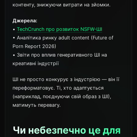
контенту, знижуючи витрати на зйомки.
Джерела:
•
TechCrunch про розвиток NSFW-ШІ
• Аналітика ринку adult content (Future of
Porn Report 2026)
• Звіти про вплив генеративного ШІ на
креативні індустрії
ШІ не просто конкурує з індустрією — він її
переформатовує. Ті, хто адаптується
(наприклад, поєднуючи свій образ з ШІ),
матимуть перевагу.
Чи небезпечно це для