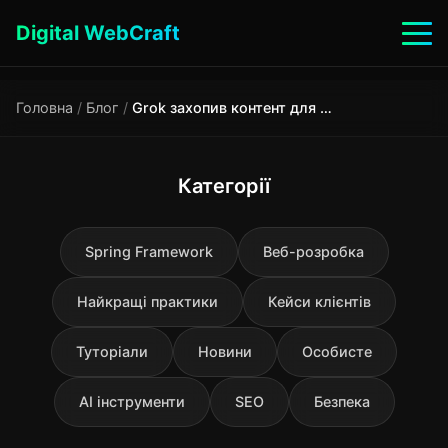
Digital WebCraft
Головна
/
Блог
/
Grok захопив контент для дорослих: чим це загрожує
Категорії
Spring Framework
Веб-розробка
Найкращі практики
Кейси клієнтів
Туторіали
Новини
Особисте
AI інструменти
SEO
Безпека