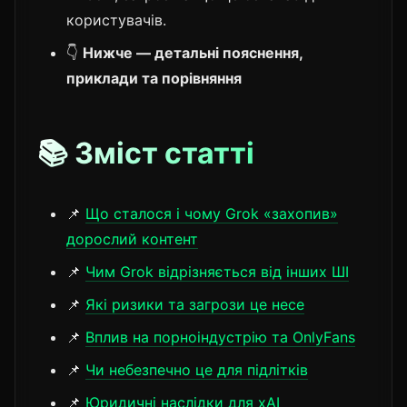
користувачів.
👇
Нижче — детальні пояснення,
приклади та порівняння
📚 Зміст статті
📌
Що сталося і чому Grok «захопив»
дорослий контент
📌
Чим Grok відрізняється від інших ШІ
📌
Які ризики та загрози це несе
📌
Вплив на порноіндустрію та OnlyFans
📌
Чи небезпечно це для підлітків
📌
Юридичні наслідки для xAI