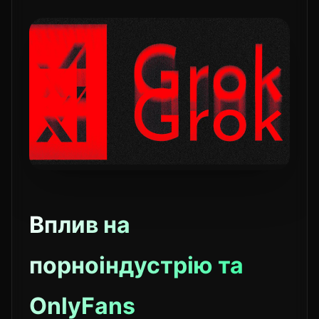
Вплив на
порноіндустрію та
OnlyFans