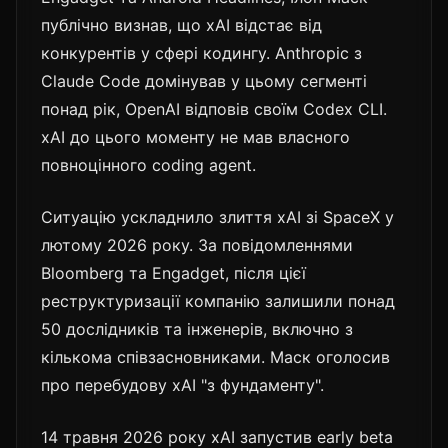
публічно визнав, що xAI відстає від
конкурентів у сфері кодингу. Anthropic з
Claude Code домінував у цьому сегменті
понад рік, OpenAI відповів своїм Codex CLI.
xAI до цього моменту не мав власного
повноцінного coding agent.
Ситуацію ускладнило злиття xAI зі SpaceX у
лютому 2026 року. За повідомленнями
Bloomberg та Engadget, після цієї
реструктуризації компанію залишили понад
50 дослідників та інженерів, включно з
кількома співзасновниками. Маск оголосив
про перебудову xAI "з фундаменту".
14 травня 2026 року xAI запустив early beta