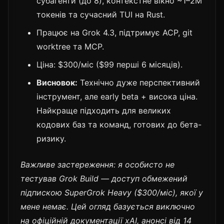
субагенти (до 8), контекстне вікно ~1–2M
токенів та сучасний TUI на Rust.
Працює на Grok 4.3, підтримує ACP, git
worktree та MCP.
Ціна: $300/міс ($99 перші 6 місяців).
Висновок:
Технічно дуже перспективний
інструмент, але early beta + висока ціна.
Найкраще підходить для великих
кодових баз та команд, готових до бета-
ризику.
Важливе застереження: я особисто не
тестував Grok Build — доступ обмежений
підпискою SuperGrok Heavy ($300/міс), якої у
мене немає. Цей огляд базується виключно
на офіційній документації xAI, анонсі від 14