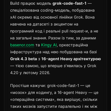
Build працює модель
grok-code-fast-1
—
спеціалізована coding-модель, побудована
xAI окремо від основної лінійки Grok. Вона
навчена на датасеті з акцентом на
програмний код і реальні pull request-и, а не
на загальні знання. Разом із тим, за даними
basenor.com
та
Kingy AI
, оркестраційна
інфраструктура над нею побудована на базі
Grok 4.3 beta
з
16-agent Heavy архітектурою
— тією самою, що вперше з'явилась у Grok
4.20 у лютому 2026.
Простіше кажучи: grok-code-fast-1 — це
«мозок» для кодингу, а 16-agent Heavy — це
«операційна система», яка вирішує, скільки
таких мозків запустити паралельно і як між