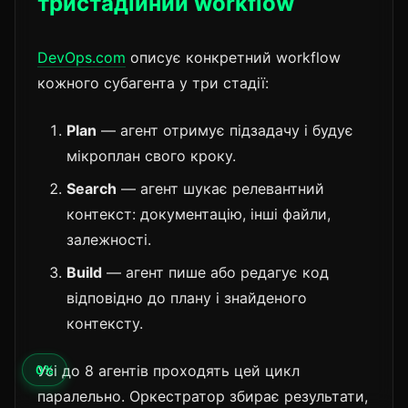
тристадійний workflow
DevOps.com
описує конкретний workflow
кожного субагента у три стадії:
Plan
— агент отримує підзадачу і будує
мікроплан свого кроку.
Search
— агент шукає релевантний
контекст: документацію, інші файли,
залежності.
Build
— агент пише або редагує код
відповідно до плану і знайденого
контексту.
Усі до 8 агентів проходять цей цикл
паралельно. Оркестратор збирає результати,