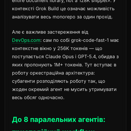
entire document library, not a 128K snippet». У
контексті Grok Build це означає можливість
аналізувати весь monorepo за один прохід.
Але є важливе застереження від
DevOps.com
: сам по собі grok-code-fast-1 має
контекстне вікно у 256K токенів — що
поступається Claude Opus і GPT-5.4, обидва з
яких пропонують 1M+ токенів. Тут вступає в
роботу оркестраційна архітектура:
субагенти розподіляють роботу так, що
жоден окремий агент не мусить утримувати
весь обсяг одночасно.
До 8 паралельних агентів: