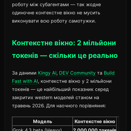
роботу між субагентами — так жодне
одиночне контекстне вікно не мусить
виконувати всю роботу самотужки.
Контекстне вікно: 2 мільйони
токенів — скільки це реально
За даними
Kingy AI
,
DEV Community
та
Build
Fast with AI
, контекстне вікно у 2 мільйони
токенів — це найбільший показник серед
закритих western моделей станом на
травень 2026. Для наочного порівняння:
Модель
Контекстне вікно
Grok 4.3 beta (Heavy)
2 000 000 токенів