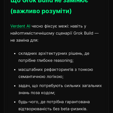
Що Grok Build не замінює
(важливо розуміти)
Verdent AI
чесно фіксує межі: навіть у
найоптимістичнішому сценарії Grok Build —
не заміна для:
складних архітектурних рішень, де
потрібне глибоке reasoning;
масштабних рефакторингів з тонкою
семантичною логікою;
задач, що потребують сильних загальних
знань поза кодом;
будь-чого, де потрібна гарантована
відтворюваність без beta-ризиків.