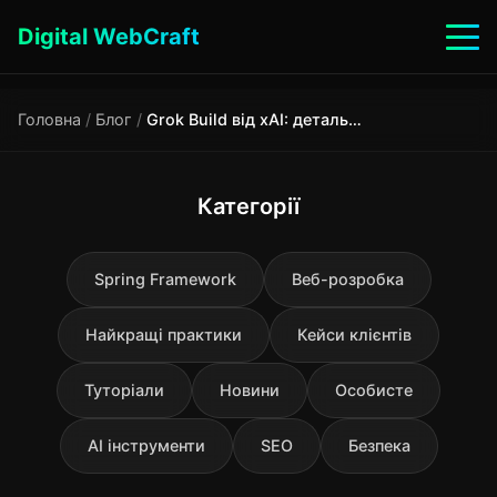
Digital WebCraft
Головна
/
Блог
/
Grok Build від xAI: детальний технічний огляд
Категорії
Spring Framework
Веб-розробка
Найкращі практики
Кейси клієнтів
Туторіали
Новини
Особисте
AI інструменти
SEO
Безпека