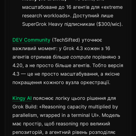
масштабоване до 16 агентів для «extreme
research workloads». Доступний лише
SuperGrok Heavy підписникам ($300/міс).
DEV Community
(TechSifted) уточнює
важливий момент: у Grok 4.3 кожен з 16
агентів отримав
більше compute
порівняно з
4.20, а не просто більше агентів. Тобто версія
4.3 — це не просто масштабування, а якісне
покращення кожного вузла оркестрації.
Kingy AI
пояснює логіку цього рішення для
Grok Build: «Reasoning capacity multiplied by
parallelism, wrapped in a terminal UI». Модель
має простір, щоб reasoning про великий
репозиторій, а агентний рівень розподіляє