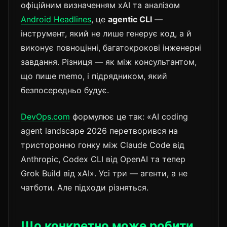
офіційним визначенням xAI та аналізом
Android Headlines
, це
agentic CLI
—
інструмент, який не лише генерує код, а й
виконує повноцінні, багатокрокові інженерні
завдання. Різниця — як між консультантом,
що пише memo, і підрядником, який
безпосередньо будує.
DevOps.com
формулює це так: «AI coding
agent landscape 2026 перетворився на
тристоронню гонку між Claude Code від
Anthropic, Codex CLI від OpenAI та тепер
Grok Build від xAI». Усі три — агенти, а не
чатботи. Але підходи різняться.
Що конкретно може робити