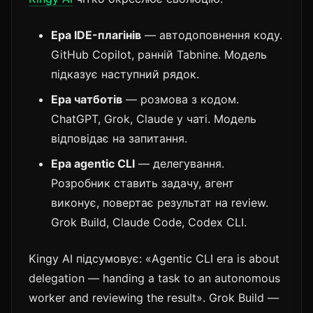
Ера IDE-плагінів
— автодоповнення коду.
GitHub Copilot, ранній Tabnine. Модель
підказує наступний рядок.
Ера чатботів
— розмова з кодом.
ChatGPT, Grok, Claude у чаті. Модель
відповідає на запитання.
Ера agentic CLI
— делегування.
Розробник ставить задачу, агент
виконує, повертає результат на review.
Grok Build, Claude Code, Codex CLI.
Kingy AI підсумовує: «Agentic CLI era is about
delegation — handing a task to an autonomous
worker and reviewing the result». Grok Build —