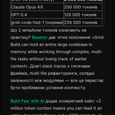
Claude Opus 4.6
200 000 токенів
GPT-5.4
128 000 токенів
grok-code-fast-1 (окрема)
256 000 токенів
Що 2 мільйони токенів означають на
практиці?
Basenor
дає чітке пояснення: «Grok
Build can hold an entire large codebase in
memory while working through complex, multi-
file tasks without losing track of earlier
context». Довгі stack traces з тисячами
фреймів, multi-file рефакторинги, складні
залежності між модулями — все це перестає
бути проблемою усічення контексту.
Build Fast with AI
додає конкретний кейс: «2
million token context means you can feed it an