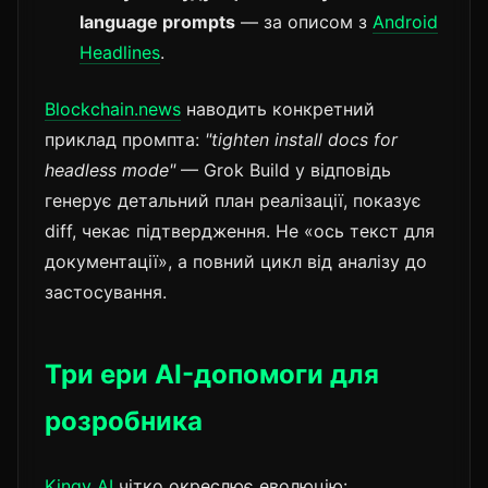
language prompts
— за описом з
Android
Headlines
.
Blockchain.news
наводить конкретний
приклад промпта:
"tighten install docs for
headless mode"
— Grok Build у відповідь
генерує детальний план реалізації, показує
diff, чекає підтвердження. Не «ось текст для
документації», а повний цикл від аналізу до
застосування.
Три ери AI-допомоги для
розробника
Kingy AI
чітко окреслює еволюцію: