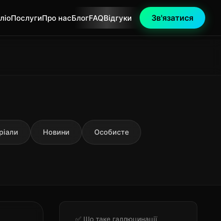
Зв'язатися
ліо
Послуги
Про нас
Блог
FAQ
Відгуки
ріали
Новини
Особисте
✅ Що таке галлюцинації