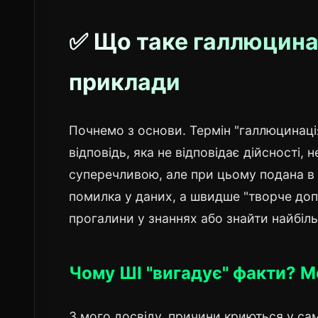
✅ Що таке галлюцинац
приклади
Почнемо з основи. Термін "галлюцинація
відповідь, яка не відповідає дійсності, 
суперечливою, але при цьому подана в 
помилка у даних, а швидше "творче до
прогалини у знаннях або знайти найбіл
Чому ШІ "вигадує" факти? 
З мого досвіду, причини криються у са