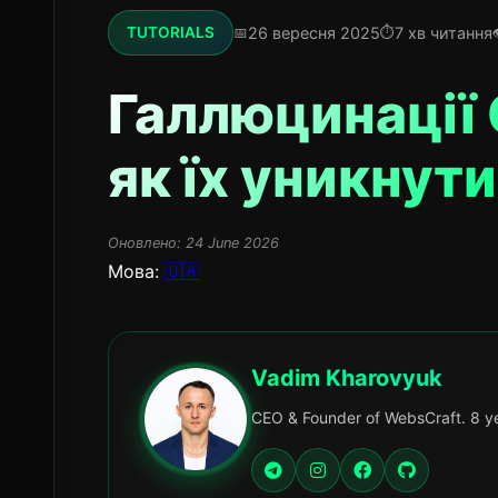
26 вересня 2025
7 хв читання
TUTORIALS
Галлюцинації 
як їх уникнути
Оновлено:
24 June 2026
Мова:
🇺🇦
Vadim Kharovyuk
CEO & Founder of WebsCraft. 8 ye