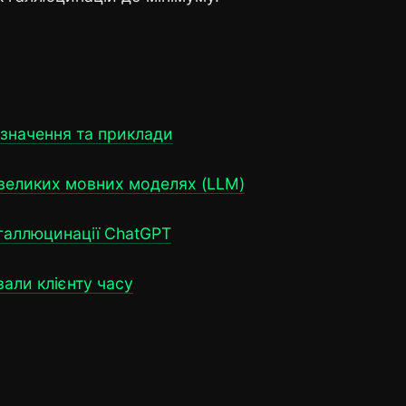
изначення та приклади
 великих мовних моделях (LLM)
 галлюцинації ChatGPT
вали клієнту часу