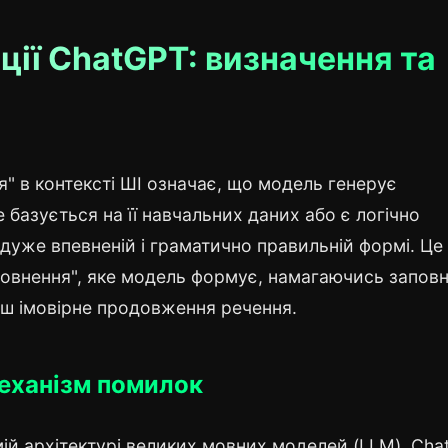
ії ChatGPT: визначення та
" в контексті ШІ означає, що модель генерує
не базується на її навчальних даних або є логічно
дуже впевненій і граматично правильній формі. Це
повнення", яке модель формує, намагаючись запов
ьш імовірне продовження речення.
Механізм помилок
мій архітектурі великих мовних моделей (LLM). Cha