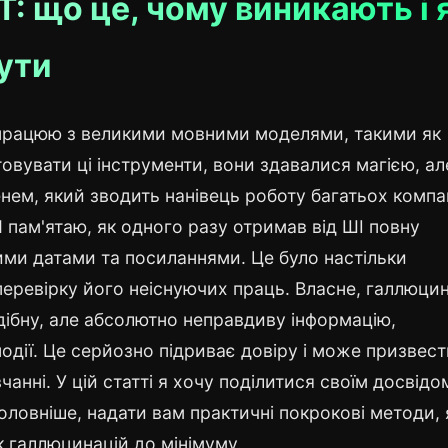
: що це, чому виникають і 
ути
о працюю з великими мовними моделями, такими як
овувати ці інструменти, вони здавалися магією, ал
нем, який зводить нанівець роботу багатьох компа
Я пам'ятаю, як одного разу отримав від ШІ повну
ими датами та посиланнями. Це було настільки
еревірку його неіснуючих праць. Власне, галлюцин
ібну, але абсолютно неправдиву інформацію,
події. Це серйозно підриває довіру і може призвес
чанні. У цій статті я хочу поділитися своїм досвідо
оловніше, надати вам практичні покрокові методи, я
 галлюцинацій до мінімуму.