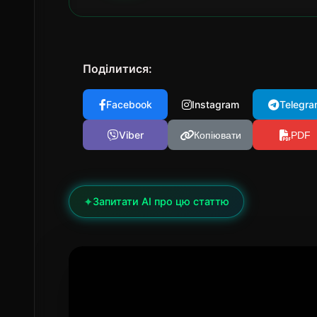
Поділитися:
Facebook
Instagram
Telegra
Viber
Копіювати
PDF
✦
Запитати AI про цю статтю