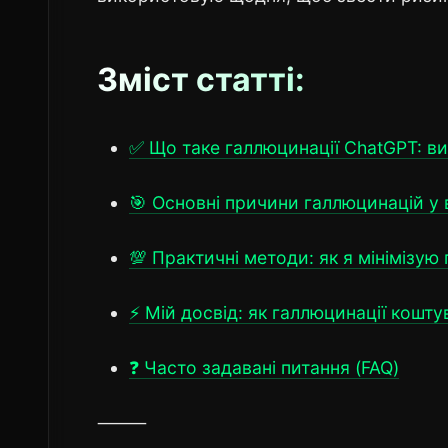
Зміст статті:
✅ Що таке галлюцинації ChatGPT: в
🎯 Основні причини галлюцинацій у
💯 Практичні методи: як я мінімізую
⚡ Мій досвід: як галлюцинації кошту
❓ Часто задавані питання (FAQ)
⸻