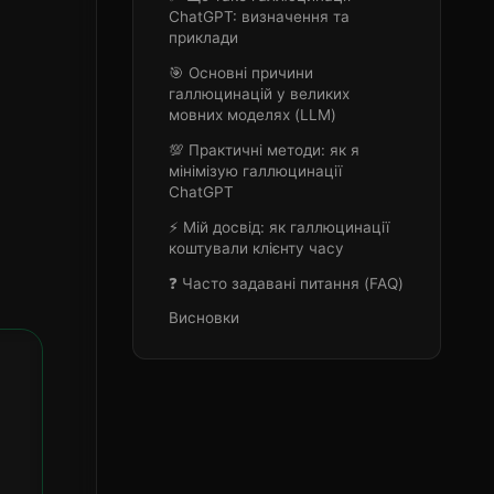
ChatGPT: визначення та
приклади
🎯 Основні причини
галлюцинацій у великих
мовних моделях (LLM)
💯 Практичні методи: як я
мінімізую галлюцинації
ChatGPT
⚡ Мій досвід: як галлюцинації
коштували клієнту часу
❓ Часто задавані питання (FAQ)
Висновки