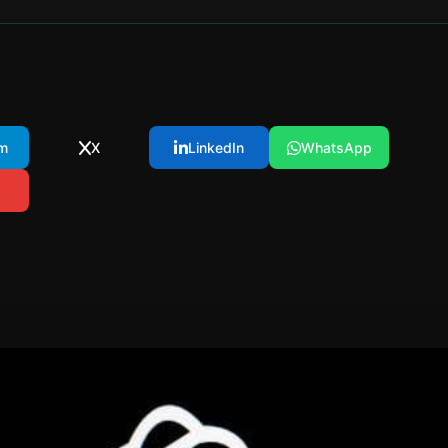
m
X
LinkedIn
WhatsApp