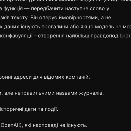
а функція — передбачити наступне слово у
зків тексту. Він оперує ймовірностями, а не
х даних існують прогалини або якщо модель не м
о конфабуляції – створення найбільш правдоподібної
ронні адреси для відомих компаній.
ми, але неправильними назвами журналів.
сторичні дати та події.
OpenAI!), які насправді не існують.