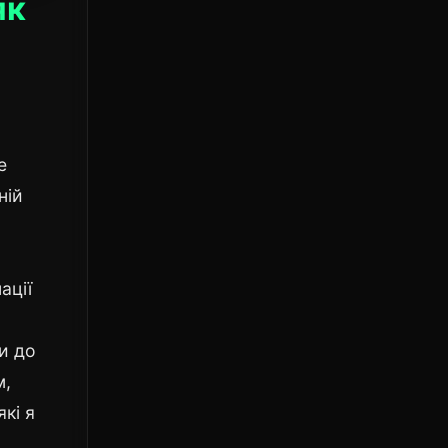
як
е
ній
ації
ти до
м,
кі я