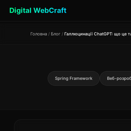
Digital WebCraft
Головна
/
Блог
/
Spring Framework
Веб-розро