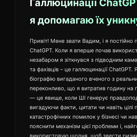
Галлюцинації ChatGPT
я допомагаю їх уникн
Привіт! Мене звати Вадим, і я постійн
ChatGPT. Коли я вперше почав використ
незабаром я зіткнувся з підводним каме
та фахівців – це галлюцинації ChatGPT. 
біографію вигаданого вченого з реальн
переконливо, що я витратив годину на п
— це явище, коли ШІ генерує правдопод
вигадуючи факти, цитати чи навіть цілі 
катастрофічних помилок у бізнесі чи нав
пояснити механізм цієї проблеми і, найг
використовую щодня, щоб звести ризик