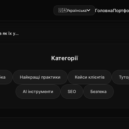
Головна
Портфо
🇺🇦
Українська
Галлюцинації ChatGPT: що це та як їх уникнути
Категорії
бка
Найкращі практики
Кейси клієнтів
Туто
AI інструменти
SEO
Безпека