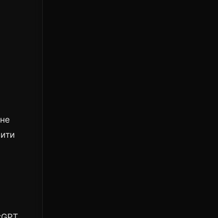
 не
нити
tGPT