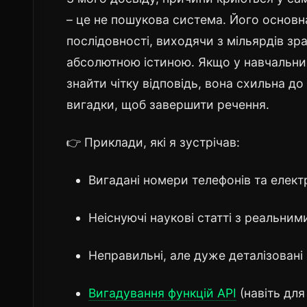
– це не пошукова система. Його основн
послідовності, виходячи з мільярдів зра
абсолютною істиною. Якщо у навчальни
знайти чітку відповідь, вона схильна д
вигадки, щоб завершити речення.
👉 Приклади, які я зустрічав:
Вигадані номери телефонів та елект
Неіснуючі наукові статті з реальни
Неправильні, але дуже деталізовані і
Вигадування функцій API
(навіть для 