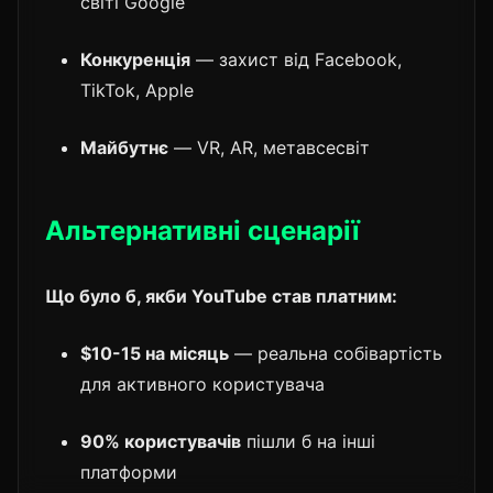
світі Google
Конкуренція
— захист від Facebook,
TikTok, Apple
Майбутнє
— VR, AR, метавсесвіт
Альтернативні сценарії
Що було б, якби YouTube став платним:
$10-15 на місяць
— реальна собівартість
для активного користувача
90% користувачів
пішли б на інші
платформи