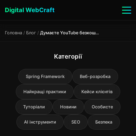
Digital WebCraft
Головна
/
Блог
/
Думаєте YouTube безкоштовний? Google витрачає $2 млрд на рік тільки на сервери
Категорії
Spring Framework
Веб-розробка
Найкращі практики
Кейси клієнтів
Туторіали
Новини
Особисте
AI інструменти
SEO
Безпека