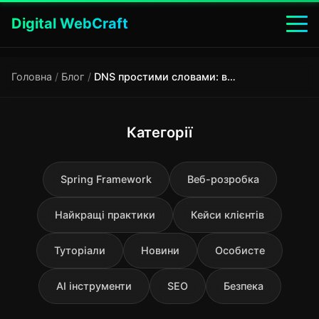
Digital WebCraft
Головна
/
Блог
/
DNS простими словами: від доменного імені до IP-адреси
Категорії
Spring Framework
Веб-розробка
Найкращі практики
Кейси клієнтів
Туторіали
Новини
Особисте
AI інструменти
SEO
Безпека