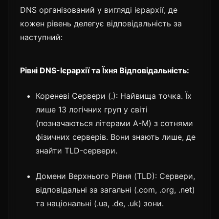
DNS організований у вигляді ієрархії, де
кожен рівень делегує відповідальність за
наступний:
Рівні DNS-Ієрархії та Їхня Відповідальність:
Кореневі Сервери (.): Найвища точка. Їх
лише 13 логічних груп у світі
(позначаються літерами A-M) з сотнями
фізичних серверів. Вони знають лише, де
знайти TLD-сервери.
Домени Верхнього Рівня (TLD): Сервери,
відповідальні за загальні (.com, .org, .net)
та національні (.ua, .de, .uk) зони.