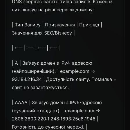
DNS зберігає багато типів записів. Кожен із
них вказує на різні сервіси домену:
| Тип Запису | Призначення | Приклад |
Значення для SEO/Бізнесу |
| :--- | :--- | :--- | :--- |
| A | Зв'язує домен з IPv4-адресою
(найпоширеніший). | example.com →
93.184.216.34 | Доступність сайту. Помилка =
сайт не завантажується. |
| AAAA | Зв'язує домен з IPv6-адресою
(сучасний стандарт). | example.com →
2606:2800:220:1:248:1893:25c8:1946 |
Готовність до сучасної мережі. |