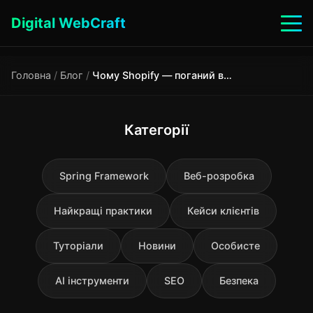
Digital WebCraft
Головна
/
Блог
/
Чому Shopify — поганий вибір?
Категорії
Spring Framework
Веб-розробка
Найкращі практики
Кейси клієнтів
Туторіали
Новини
Особисте
AI інструменти
SEO
Безпека