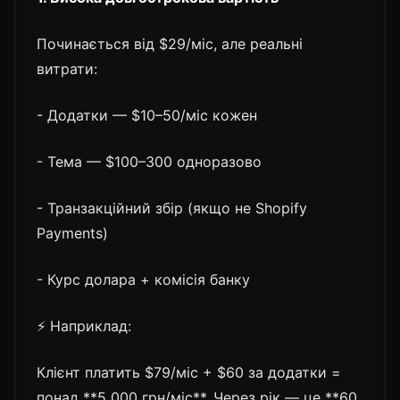
Починається від $29/міс, але реальні
витрати:
- Додатки — $10–50/міс кожен
- Тема — $100–300 одноразово
- Транзакційний збір (якщо не Shopify
Payments)
- Курс долара + комісія банку
⚡ Наприклад:
Клієнт платить $79/міс + $60 за додатки =
понад **5 000 грн/міс**. Через рік — це **60