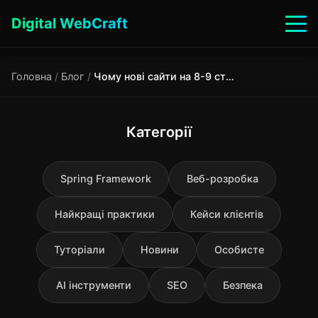
Digital WebCraft
Головна
/
Блог
/
Чому нові сайти на 8-9 сторінці Google: як виправити низькі позиції
Категорії
Spring Framework
Веб-розробка
Найкращі практики
Кейси клієнтів
Туторіали
Новини
Особисте
AI інструменти
SEO
Безпека