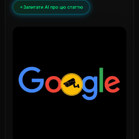
✦
Запитати AI про цю статтю