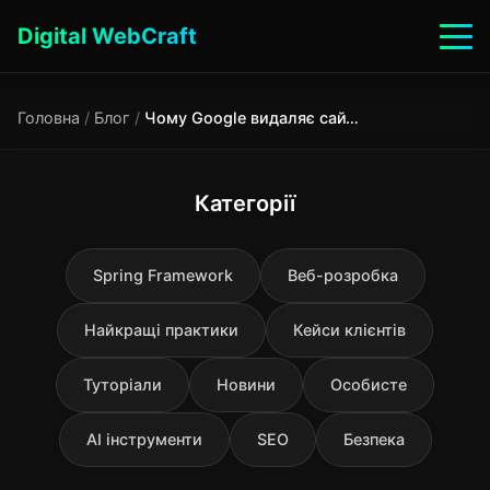
Digital WebCraft
Головна
/
Блог
/
Чому Google видаляє сайти? 7 смертних гріхів SEO, які можуть знищити ваш сайт
Категорії
Spring Framework
Веб-розробка
Найкращі практики
Кейси клієнтів
Туторіали
Новини
Особисте
AI інструменти
SEO
Безпека