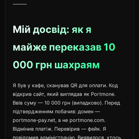
⸻
Мій досвід: як я
майже переказав 10
000 грн шахраям
Я був у кафе, сканував QR для оплати. Код
відкрив сайт, який виглядав як Portmone.
Ввів суму — 10 000 грн (випадково). Перед
підтвердженням побачив: домен —
portmone-pay.net, а не portmone.com.
Відмінив платіж. Перевірив — фейк. Я
повідомив адміністрацію. Виявилося, хтось