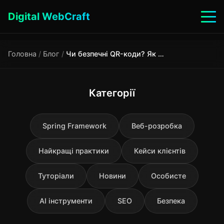
Digital WebCraft
Головна
/
Блог
/
Чи безпечні QR-коди? Як не потрапити на фішинговий сайт
Категорії
Spring Framework
Веб-розробка
Найкращі практики
Кейси клієнтів
Туторіали
Новини
Особисте
AI інструменти
SEO
Безпека