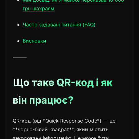
грн шахраям
Часто задавані питання (FAQ)
Висновки
⸻
Що таке QR-код і як
він працює?
QR-код (від *Quick Response Code*) — це
**чорно-білий квадрат**, який містить
закодовану інформацію. Це може бути