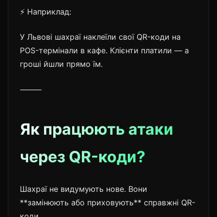
⚡ Наприклад:
У Львові шахраї наклеїли свої QR-коди на
POS-термінали в кафе. Клієнти платили — а
гроші йшли прямо їм.
⸻
Як працюють атаки
через QR-коди?
Шахраї не видумують нове. Вони
**замінюють або приховують** справжні QR-
коди.