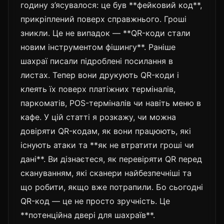
годину з’ясувалося: це був **фейковий код**,
прикріплений поверх справжнього. Гроші
зникли. Це не випадок — **QR-коди стали
новим інструментом фішингу**. Раніше
шахраї писали підроблені посилання в
листах. Тепер вони друкують QR-коди і
клеять їх поверх платіжних терміналів,
паркоматів, POS-терміналів чи навіть меню в
кафе. У цій статті я розкажу, чи можна
довіряти QR-кодам, як вони працюють, які
існують атаки та **як не втратити гроші чи
дані**. Ви дізнаєтеся, як перевіряти QR перед
скануванням, які сканери найбезпечніші та
що робити, якщо вже потрапили. Бо сьогодні
QR-код — це не просто зручність. Це
**потенційна двері для шахраїв**.