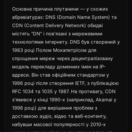
Основна причина плутанини — у схожих
абревіатурах: DNS (Domain Name System) та
CDN (Content Delivery Network) обидві
містять "DN" і пов'язані з мережевими
технологіями інтернету. DNS був створений у
1983 році Полом Мокапетрісом для
спрощення мереж через децентралізовану
модель перекладу доменних імен на IP-
адреси. Він став офіційним стандартом у
1986 році після створення IETF, з публікацією
RFC 1034 та 1035 у 1987. На противагу, CDN
з'явився у кінці 1990-х (наприклад, Akamai у
1998 році) для вирішення проблем з
доставкою аудіо, відео та веб-контенту,
набувши масової популярності у 2010-х