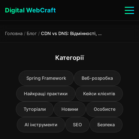
Digital WebCraft
Головна
/
Блог
/
CDN vs DNS: Відмінності, Як Працюють та Чому Їх Плутають
Категорії
Spring Framework
Веб-розробка
Найкращі практики
Кейси клієнтів
Туторіали
Новини
Особисте
AI інструменти
SEO
Безпека