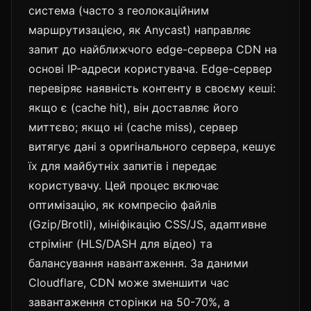
система (часто з геолокаційним
маршрутизацією, як Anycast) направляє
запит до найближчого edge-сервера CDN на
основі IP-адреси користувача. Edge-сервер
перевіряє наявність контенту в своєму кеші:
якщо є (cache hit), він доставляє його
миттєво; якщо ні (cache miss), сервер
витягує дані з оригінального сервера, кешує
їх для майбутніх запитів і передає
користувачу. Цей процес включає
оптимізацію, як компресію файлів
(Gzip/Brotli), мініфікацію CSS/JS, адаптивне
стрімінг (HLS/DASH для відео) та
балансування навантаження. За даними
Cloudflare, CDN може зменшити час
завантаження сторінки на 50-70%, а