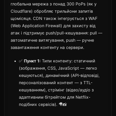
глобальна мережа з понад 300 PoPs (як у
Cloudflare) обробляє трильйони запитів
щомісяця. CDN також інтегрується з WAF
(Web Application Firewall) для захисту від
атак і підтримує push/pull-кешування: pull —
автоматичне витягування, push — ручне
завантаження контенту на сервери.
✅
Пункт 1:
Типи контенту: статичний
(зображення, CSS, JavaScript — легко
кешуються), динамічний (API-відповіді,
персоналізований контент — з TTL-
кешуванням), стрімінг (відео/аудіо з
адаптивним бітрейтом для Netflix-
подібних сервісів). 🎥📸