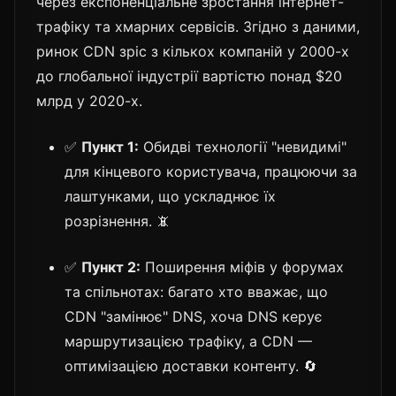
через експоненціальне зростання інтернет-
трафіку та хмарних сервісів. Згідно з даними,
ринок CDN зріс з кількох компаній у 2000-х
до глобальної індустрії вартістю понад $20
млрд у 2020-х.
✅
Пункт 1:
Обидві технології "невидимі"
для кінцевого користувача, працюючи за
лаштунками, що ускладнює їх
розрізнення. 📵
✅
Пункт 2:
Поширення міфів у форумах
та спільнотах: багато хто вважає, що
CDN "замінює" DNS, хоча DNS керує
маршрутизацією трафіку, а CDN —
оптимізацією доставки контенту. 🔄