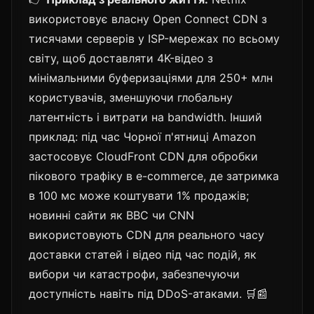
використовує власну Open Connect CDN з
тисячами серверів у ISP-мережах по всьому
світу, щоб доставляти 4K-відео з
мінімальними буферизаціями для 250+ млн
користувачів, зменшуючи глобальну
латентність і витрати на bandwidth. Інший
приклад: під час Чорної п'ятниці Amazon
застосовує CloudFront CDN для обробки
пікового трафіку в e-commerce, де затримка
в 100 мс може коштувати 1% продажів;
новинні сайти як BBC чи CNN
використовують CDN для реального часу
доставки статей і відео під час подій, як
вибори чи катастрофи, забезпечуючи
доступність навіть під DDoS-атаками. 🛒📰