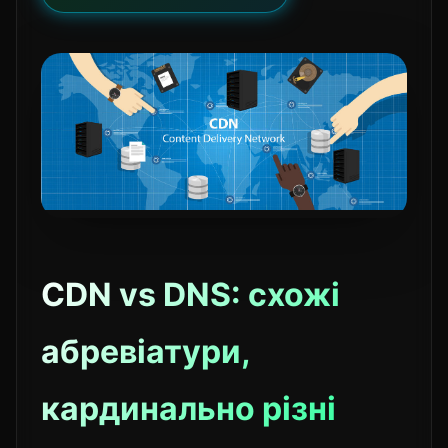
CDN vs DNS: схожі
абревіатури,
кардинально різні