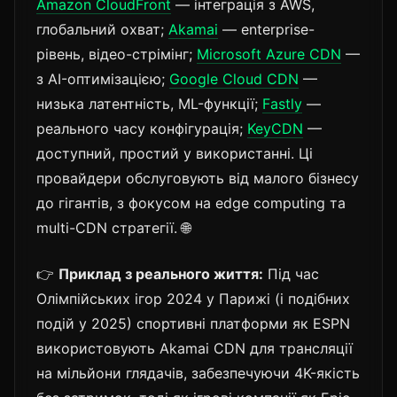
Amazon CloudFront
— інтеграція з AWS,
глобальний охват;
Akamai
— enterprise-
рівень, відео-стрімінг;
Microsoft Azure CDN
—
з AI-оптимізацією;
Google Cloud CDN
—
низька латентність, ML-функції;
Fastly
—
реального часу конфігурація;
KeyCDN
—
доступний, простий у використанні. Ці
провайдери обслуговують від малого бізнесу
до гігантів, з фокусом на edge computing та
multi-CDN стратегії. 🌐
👉
Приклад з реального життя:
Під час
Олімпійських ігор 2024 у Парижі (і подібних
подій у 2025) спортивні платформи як ESPN
використовують Akamai CDN для трансляції
на мільйони глядачів, забезпечуючи 4K-якість