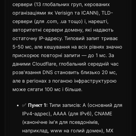
сервери (13 глобальних груп, керованих
організаціями як Verisign та ICANN), TLD-
сервери (для .com, .ua тощо) і, нарешті,
авторитетні сервери домену, які надають
остаточну IP-адресу. Типовий запит триває
5-50 мс, але кешування на всіх рівнях значно
прискорює повторні запити — до 1 мс. За
даними Cloudflare, глобальний середній час
розв'язання DNS становить близько 20 мс,
але в регіонах з поганою інфраструктурою
може сягати 100 мс і більше.
✅
Пункт 1:
Типи записів: A (основний для
IPv4-адрес), AAAA (для IPv6), CNAME
(канонічне ім'я для псевдонімів,
наприклад, www на голий домен), MX