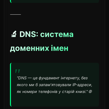
⸻
🔬 DNS: система
доменних імен
"DNS — це фундамент інтернету, без
якого ми б запам'ятовували IP-адреси,
як номери телефонів у старій книзі." 🌐