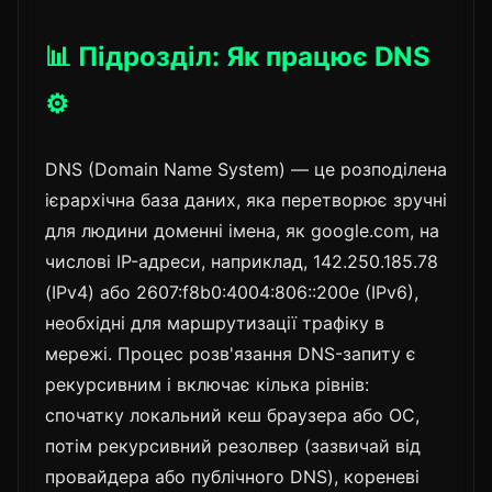
📊 Підрозділ: Як працює DNS
⚙️
DNS (Domain Name System) — це розподілена
ієрархічна база даних, яка перетворює зручні
для людини доменні імена, як google.com, на
числові IP-адреси, наприклад, 142.250.185.78
(IPv4) або 2607:f8b0:4004:806::200e (IPv6),
необхідні для маршрутизації трафіку в
мережі. Процес розв'язання DNS-запиту є
рекурсивним і включає кілька рівнів:
спочатку локальний кеш браузера або ОС,
потім рекурсивний резолвер (зазвичай від
провайдера або публічного DNS), кореневі