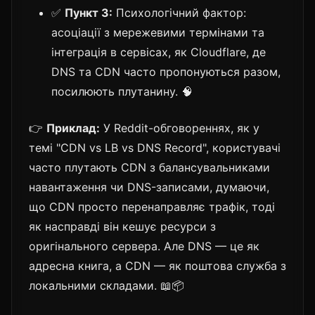
✅
Пункт 3:
Психологічний фактор:
асоціації з мережевими термінами та
інтеграція в сервісах, як Cloudflare, де
DNS та CDN часто пропонуються разом,
посилюють плутанину. 🧠
👉
Приклад:
У Reddit-обговореннях, як у
темі "CDN vs LB vs DNS Record", користувачі
часто плутають CDN з балансувальниками
навантаження чи DNS-записами, думаючи,
що CDN просто перенаправляє трафік, тоді
як насправді він кешує ресурси з
оригінального сервера. Але DNS — це як
адресна книга, а CDN — як поштова служба з
локальними складами. 📖📦