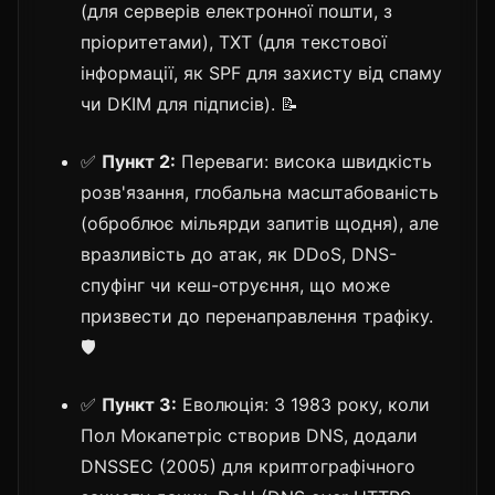
(для серверів електронної пошти, з
пріоритетами), TXT (для текстової
інформації, як SPF для захисту від спаму
чи DKIM для підписів). 📝
✅
Пункт 2:
Переваги: висока швидкість
розв'язання, глобальна масштабованість
(оброблює мільярди запитів щодня), але
вразливість до атак, як DDoS, DNS-
спуфінг чи кеш-отруєння, що може
призвести до перенаправлення трафіку.
🛡️
✅
Пункт 3:
Еволюція: З 1983 року, коли
Пол Мокапетріс створив DNS, додали
DNSSEC (2005) для криптографічного