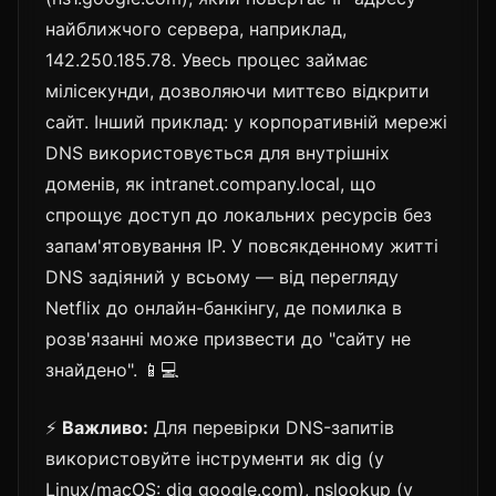
найближчого сервера, наприклад,
142.250.185.78. Увесь процес займає
мілісекунди, дозволяючи миттєво відкрити
сайт. Інший приклад: у корпоративній мережі
DNS використовується для внутрішніх
доменів, як intranet.company.local, що
спрощує доступ до локальних ресурсів без
запам'ятовування IP. У повсякденному житті
DNS задіяний у всьому — від перегляду
Netflix до онлайн-банкінгу, де помилка в
розв'язанні може призвести до "сайту не
знайдено". 📱💻
⚡
Важливо:
Для перевірки DNS-запитів
використовуйте інструменти як dig (у
Linux/macOS: dig google.com), nslookup (у