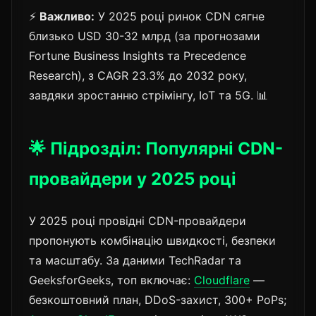
⚡
Важливо:
У 2025 році ринок CDN сягне
близько USD 30-32 млрд (за прогнозами
Fortune Business Insights та Precedence
Research), з CAGR 23.3% до 2032 року,
завдяки зростанню стрімінгу, IoT та 5G. 📊
🌟 Підрозділ: Популярні CDN-
провайдери у 2025 році
У 2025 році провідні CDN-провайдери
пропонують комбінацію швидкості, безпеки
та масштабу. За даними TechRadar та
GeeksforGeeks, топ включає:
Cloudflare
—
безкоштовний план, DDoS-захист, 300+ PoPs;