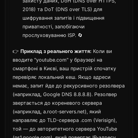
захисту даних, DoH (DNS over HTTPS,
2018) та DoT (DNS over TLS) для
шифрування запитів і підвищення
приватності, запобігаючи
прослуховуванню ISP. 🔄
👉
Приклад з реального життя:
Коли ви
вводите "youtube.com" у браузері на
смартфоні в Києві, ваш пристрій спочатку
перевіряє локальний кеш. Якщо адреси
немає, запит йде до рекурсивного резолвера
(наприклад, Google DNS 8.8.8.8). Резолвер
звертається до кореневого сервера
(наприклад, a.root-servers.net), який
направляє до TLD-сервера .com (Verisign),
той — до авторитетного сервера YouTube
(ns1.google.com), який повертає IP-адресу