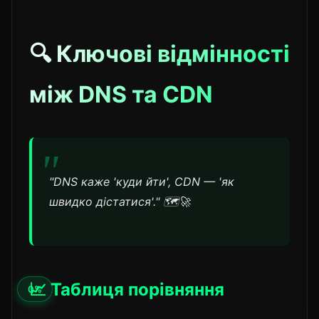
🔍 Ключові відмінності
між DNS та CDN
"DNS каже 'куди йти', CDN — 'як
швидко дістатися'." 🗺️🚀
📈 Таблиця порівняння