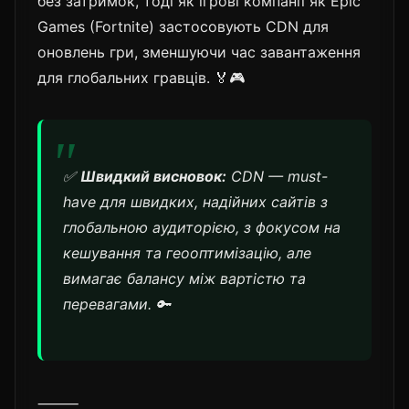
без затримок, тоді як ігрові компанії як Epic
Games (Fortnite) застосовують CDN для
оновлень гри, зменшуючи час завантаження
для глобальних гравців. 🏅🎮
✅
Швидкий висновок:
CDN — must-
have для швидких, надійних сайтів з
глобальною аудиторією, з фокусом на
кешування та геооптимізацію, але
вимагає балансу між вартістю та
перевагами. 🔑
⸻