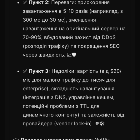
✅
Пункт 2:
Переваги: прискорення
завантаження в 5-10 разів (наприклад, з
300 мс до 30 мс), зменшення
навантаження на оригінальний сервер на
70-90%, вбудований захист від DDoS
(розподіл трафіку) та покращення SEO
через швидкість. 📈🛡️
✅
Пункт 3:
Недоліки: вартість (від $20/
міс для малого трафіку до тисяч для
enterprise), складність налаштування
(інтеграція з DNS, управління кешем,
потенційні проблеми з TTL для
динамічного контенту) та залежність від
провайдера (vendor lock-in). 💸🛠️
👉
Приклад з реального життя:
Netflix