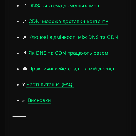
📌
DNS: система доменних імен
📌
CDN: мережа доставки контенту
📌
Ключові відмінності між DNS та CDN
📌
Як DNS та CDN працюють разом
💼
Практичні кейс-стаді та мій досвід
❓
Часті питання (FAQ)
✅
Висновки
⸻