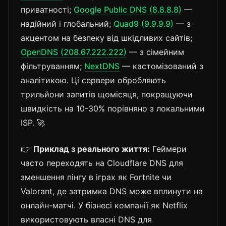
приватності;
Google Public DNS (8.8.8.8)
—
надійний і глобальний;
Quad9 (9.9.9.9)
— з
акцентом на безпеку від шкідливих сайтів;
OpenDNS (208.67.222.222)
— з сімейним
фільтруванням;
NextDNS
— кастомізований з
аналітикою. Ці сервери обробляють
трильйони запитів щомісяця, покращуючи
швидкість на 10-30% порівняно з локальними
ISP. 🚀
👉
Приклад з реального життя:
Геймери
часто переходять на Cloudflare DNS для
зменшення пінгу в іграх як Fortnite чи
Valorant, де затримка DNS може вплинути на
онлайн-матчі. У бізнесі компанії як Netflix
використовують власні DNS для