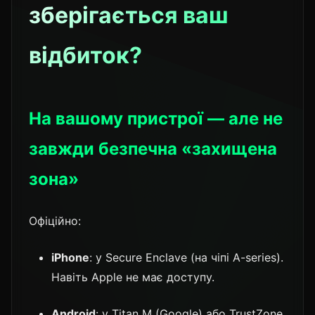
зберігається ваш
відбиток?
На вашому пристрої — але не
завжди безпечна «захищена
зона»
Офіційно:
iPhone
: у Secure Enclave (на чіпі A-series).
Навіть Apple не має доступу.
Android
: у Titan M (Google) або TrustZone