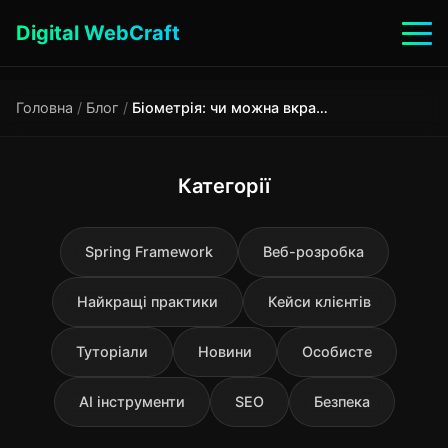
Digital WebCraft
Головна
/
Блог
/
Біометрія: чи можна вкрасти ваш відбиток пальця онлайн?
Категорії
Spring Framework
Веб-розробка
Найкращі практики
Кейси клієнтів
Туторіали
Новини
Особисте
AI інструменти
SEO
Безпека