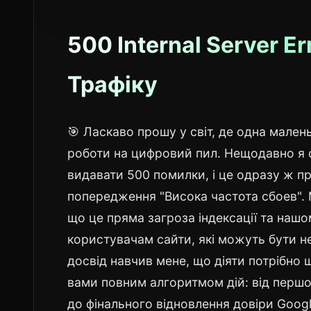
500 Internal Server E
Трафіку
🎯 Ласкаво прошу у світ, де одна мален
роботи на цифровий пил. Нещодавно я с
видавати 500 помилки, і це одразу ж пр
попередження "Висока частота сбоев". М
що це пряма загроза індексації та наш
користувачам сайти, які можуть бути н
досвід навчив мене, що діяти потрібно ш
вами повним алгоритмом дій: від першо
до фінального відновлення довіри Goog