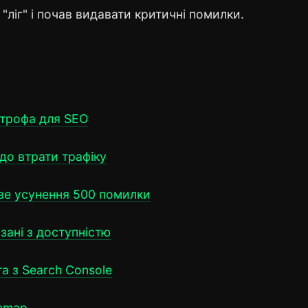
"ліг" і почав видавати критичні помилки.
строфа для SEO
до втрати трафіку
ове усунення 500 помилки
зані з доступністю
а з Search Console
temap