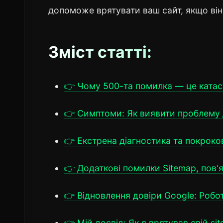
допоможе врятувати ваш сайт, якщо він 
Зміст статті:
👉 Чому 500-та помилка — це ката
👉 Симптоми: Як виявити проблему 
👉 Екстрена діагностика та покрок
👉 Додаткові помилки Sitemap, пов'я
👉 Відновлення довіри Google: Робот
👉 Мій досвід: Як я врятував свій si