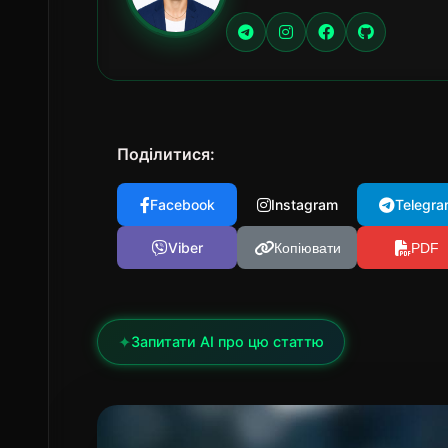
Поділитися:
Facebook
Instagram
Telegra
Viber
Копіювати
PDF
✦
Запитати AI про цю статтю