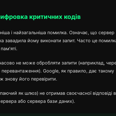
шифровка критичних кодів
еніша і найзагальніша помилка. Означає, що сервер
ка завадила йому виконати запит. Часто це помилк
 пам'яті.
мчасово не може обробляти запити (наприклад, чер
 перевантаження). Google, як правило, дає такому
іж знову його перевірити.
паючий як шлюз) не отримав своєчасної відповіді в
сервера або сервера бази даних).