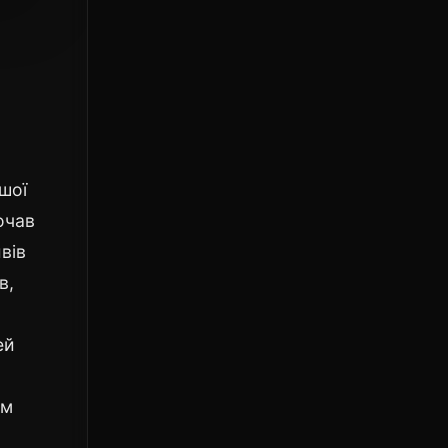
шої
очав
вів
в,
ей
ом