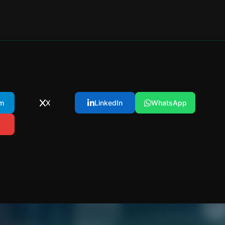
m
X
LinkedIn
WhatsApp