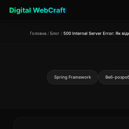
Digital WebCraft
Головна
/
Блог
/
Spring Framework
Веб-розро