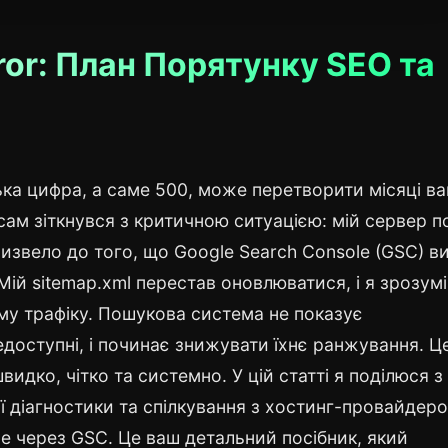
rror: План Порятунку SEO та
ька цифра, а саме 500, може перетворити місяці ва
ам зіткнувся з критичною ситуацією: мій сервер п
извело до того, що Google Search Console (GSC) ви
ій sitemap.xml перестав оновлюватися, і я зрозумі
ому трафіку. Пошукова система не показує
едоступні, і починає знижувати їхнє ранжування. Ц
видко, чітко та системно. У цій статті я поділюся з
ї діагностики та спілкування з хостинг-провайдер
le через GSC. Це ваш детальний посібник, який