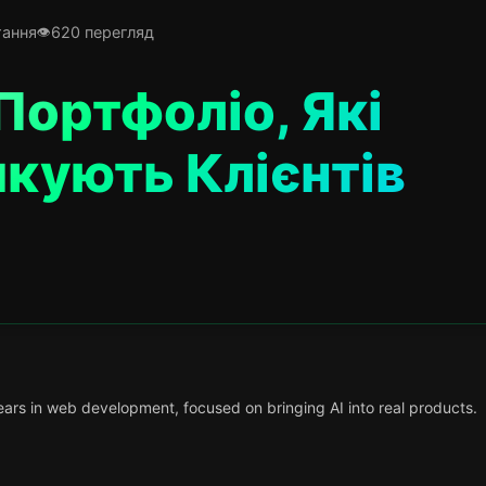
тання
620 перегляд
Портфоліо, Які
кують Клієнтів
ars in web development, focused on bringing AI into real products.