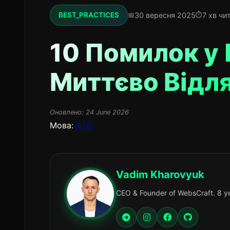
30 вересня 2025
7 хв чи
BEST_PRACTICES
10 Помилок у 
Миттєво Відля
Оновлено:
24 June 2026
Мова:
🇺🇦
Vadim Kharovyuk
CEO & Founder of WebsCraft. 8 ye