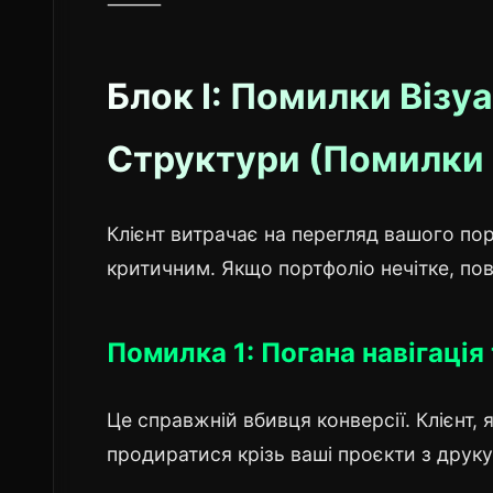
⸻
Блок I: Помилки Візу
Структури (Помилки 
Клієнт витрачає на перегляд вашого по
критичним. Якщо портфоліо нечітке, пов
Помилка 1: Погана навігація 
Це справжній вбивця конверсії. Клієнт
продиратися крізь ваші проєкти з друку