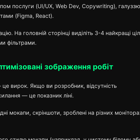
ипом послуги (UI/UX, Web Dev, Copywriting), галузз
тами (Figma, React).
цію. На головній сторінці виділіть 3-4 найкращі ціл
ми фільтрами.
птимізовані зображення робіт
 це вирок. Якщо ви розробник, відсутність
илання — це показник ліні.
дні мокапи, скріншоти, зроблені на різних монітора
ного стилю мокапи (наприклад, у чистому білому аб