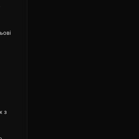
ю
ьові
х з
о