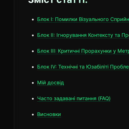
Блок I: Помилки Візуального Сприй
Блок II: Ігнорування Контексту та П
Блок III: Критичні Прорахунки у Мет
Блок IV: Технічні та Юзабіліті Пробл
Мій досвід
Часто задавані питання (FAQ)
Висновки