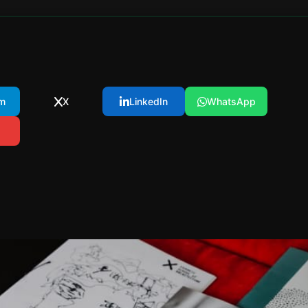
m
X
LinkedIn
WhatsApp