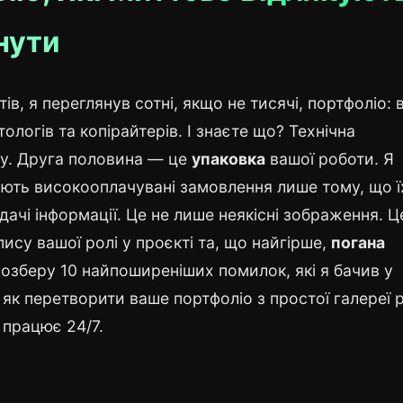
кнути
в, я переглянув сотні, якщо не тисячі, портфоліо: в
логів та копірайтерів. І знаєте що? Технічна
ху. Друга половина — це
упаковка
вашої роботи. Я
чають високооплачувані замовлення лише тому, що ї
ачі інформації. Це не лише неякісні зображення. Ц
пису вашої ролі у проєкті та, що найгірше,
погана
розберу 10 найпоширеніших помилок, які я бачив у
, як перетворити ваше портфоліо з простої галереї 
 працює 24/7.