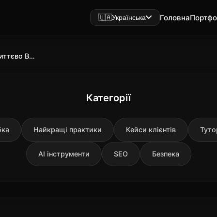
Головна
Портфо
🇺🇦
Українська
10 Помилок у Портфоліо, Які Миттєво Відлякують Клієнтів
Категорії
бка
Найкращі практики
Кейси клієнтів
Туто
AI інструменти
SEO
Безпека