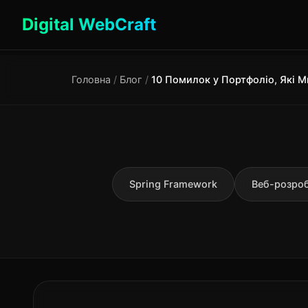
Digital WebCraft
Головна
/
Блог
/
Spring Framework
Веб-розро