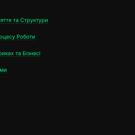
няття та Структури
роцесу Роботи
риках та Бізнесі
еми