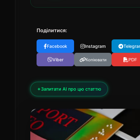
Поділитися:
Facebook
Instagram
Telegra
Viber
Копіювати
PDF
✦
Запитати AI про цю статтю