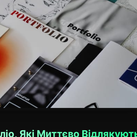
ліо, Які Миттєво Відлякуют