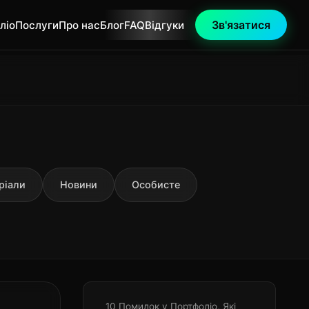
Зв'язатися
ліо
Послуги
Про нас
Блог
FAQ
Відгуки
ріали
Новини
Особисте
10 Помилок у Портфоліо, Які