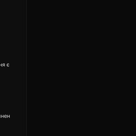
ня є
инен