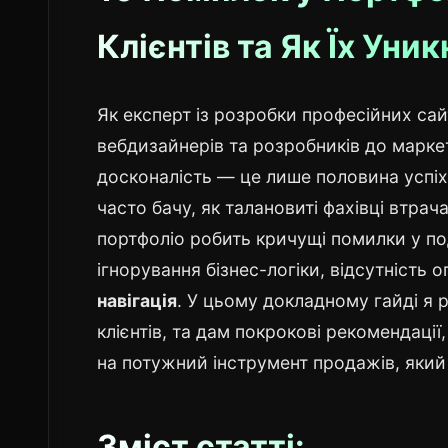
Клієнтів та Як Їх Уни
Як експерт із розробки професійних сайті
вебдизайнерів та розробників до маркето
досконалість — це лише половина успі
часто бачу, як талановиті фахівці втра
портфоліо робить кричущі помилки у под
ігнорування бізнес-логіки, відсутність о
навігація
. У цьому докладному гайді я 
клієнтів, та дам покрокові рекомендації
на потужний інструмент продажів, який
Зміст статті: