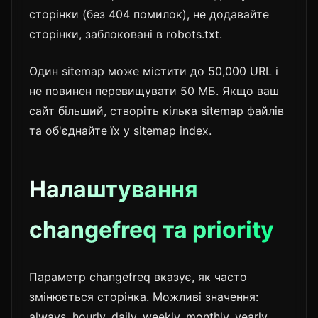
сторінки (без 404 помилок), не додавайте
сторінки, заблоковані в robots.txt.
Один sitemap може містити до 50,000 URL і
не повинен перевищувати 50 МБ. Якщо ваш
сайт більший, створіть кілька sitemap файлів
та об'єднайте їх у sitemap index.
Налаштування
changefreq та priority
Параметр changefreq вказує, як часто
змінюється сторінка. Можливі значення:
always, hourly, daily, weekly, monthly, yearly,