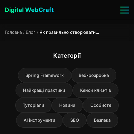
Digital WebCraft
Головна
/
Блог
/
Як правильно створювати sitemap.xml та robots.txt
Категорії
Spring Framework
Веб-розробка
Найкращі практики
Кейси клієнтів
Туторіали
Новини
Особисте
AI інструменти
SEO
Безпека