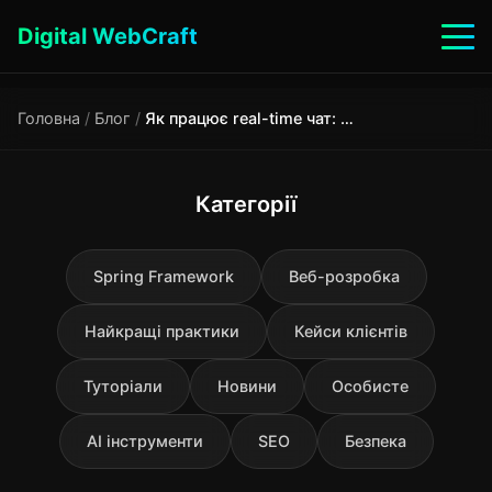
Digital WebCraft
Головна
/
Блог
/
Як працює real-time чат: WebSockets vs звичайний HTTP | Технології реального часу
Категорії
Spring Framework
Веб-розробка
Найкращі практики
Кейси клієнтів
Туторіали
Новини
Особисте
AI інструменти
SEO
Безпека