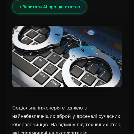
✦
Запитати AI про цю статтю
Соціальна інженерія є однією з
найнебезпечніших зброй у арсеналі сучасних
кіберзлочинців. На відміну від технічних атак,
які спрямовані на експлуатацію