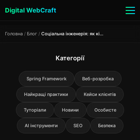
Digital WebCraft
Головна
/
Блог
/
Соціальна інженерія: як кіберзлочинці маніпулюють людською психологією
Категорії
Spring Framework
Веб-розробка
Найкращі практики
Кейси клієнтів
Туторіали
Новини
Особисте
AI інструменти
SEO
Безпека