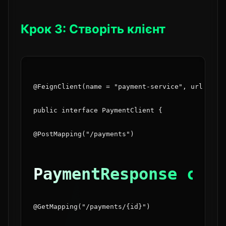
Крок 3: Створіть клієнт
@FeignClient(name = "payment-service", url = "h
public interface PaymentClient {
@PostMapping("/payments")
PaymentResponse char
@GetMapping("/payments/{id}")