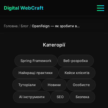
Digital WebCraft
Головна
/
Блог
/
OpenFeign — як зробити взаємодію між мікросервісами простою та чистою у Java
Категорії
Spring Framework
Веб-розробка
Найкращі практики
Кейси клієнтів
Туторіали
Новини
Особисте
AI інструменти
SEO
Безпека