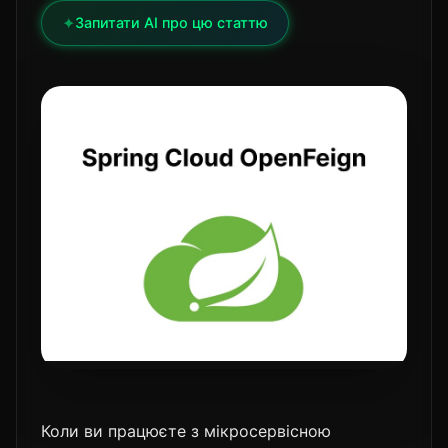
✦
Запитати AI про цю статтю
Коли ви працюєте з мікросервісною