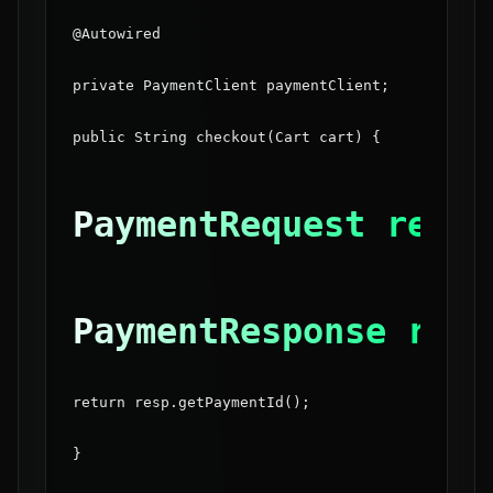
@Autowired
private PaymentClient paymentClient;
public String checkout(Cart cart) {
PaymentRequest req =
PaymentResponse resp
return resp.getPaymentId();
}