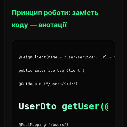
Принцип роботи: замість
коду — анотації
@FeignClient(name = "user-service", url = "http
public interface UserClient {
@GetMapping("/users/{id}")
UserDto getUser(@Pat
@PostMapping("/users")