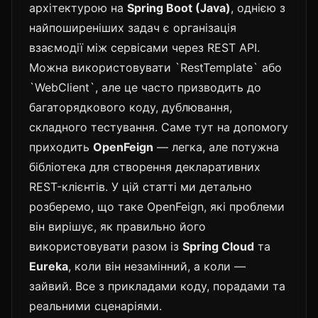
архітектурою на
Spring Boot (Java)
, однією з
найпоширеніших задач є організація
взаємодії між сервісами через REST API.
Можна використовувати `RestTemplate` або
`WebClient`, але це часто призводить до
багаторядкового коду, дублювання,
складного тестування. Саме тут на допомогу
приходить
OpenFeign
— легка, але потужна
бібліотека для створення декларативних
REST-клієнтів. У цій статті ми детально
розберемо, що таке OpenFeign, які проблеми
він вирішує, як правильно його
використовувати разом із
Spring Cloud
та
Eureka
, коли він незамінний, а коли —
зайвий. Все з прикладами коду, порадами та
реальними сценаріями.