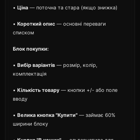
•
Ціна
— поточна та стара (якщо знижка)
•
Короткий опис
— основні переваги
списком
Блок покупки:
•
Вибір варіантів
— розмір, колір,
комплектація
•
Кількість товару
— кнопки +/- або поле
вводу
•
Велика кнопка "Купити"
— займає 60%
ширини блоку
•
Кнопка "В кошик"
— альтернатива для