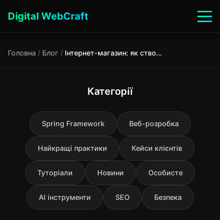
Digital WebCraft
Головна
/
Блог
/
Інтернет-магазин: як створити сайт, який продає
Категорії
Spring Framework
Веб-розробка
Найкращі практики
Кейси клієнтів
Туторіали
Новини
Особисте
AI інструменти
SEO
Безпека