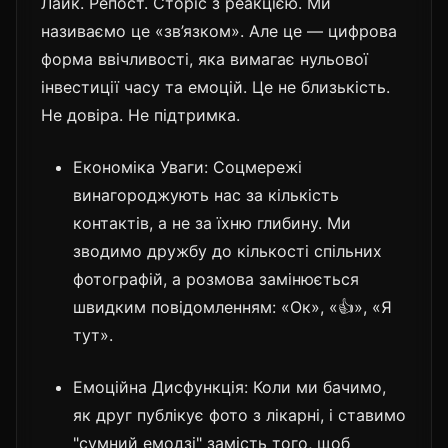
Лайк. Репост. Сторіс з реакцією. Ми
називаємо це «зв’язком». Але це — цифрова
форма ввічливості, яка вимагає нульової
інвестиції часу та емоцій. Це не близькість.
Не довіра. Не підтримка.
Економіка Уваги: Соцмережі
винагороджують нас за кількість
контактів, а не за їхню глибину. Ми
зводимо дружбу до кількості спільних
фотографій, а розмова замінюється
швидким повідомленням: «Ок», «👍», «Я
тут».
Емоційна Дисфункція: Коли ми бачимо,
як друг публікує фото з лікарні, і ставимо
"сумний емодзі" замість того, щоб