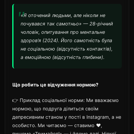
«Я оточений людьми, але ніколи не
почувався так самотньо» — 28-річний
чоловік, опитування про ментальне
здоров’я (2024). Його самотність була
не соціальною (відсутність контактів),
а емоційною (відсутність глибини).
Що робить це відчуження нормою?
👉 Приклад соціальної норми: Ми вважаємо
нормою, що подруга ділиться своїм
депресивним станом у пості в Instagram, а не
особисто. Ми читаємо — ставимо ❤️,
пишемо «Тримайся!» — і йдемо далі. Ніякої