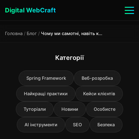
Digital WebCraft
Головна
/
Блог
/
Чому ми самотні, навіть коли оточені людьми?
Категорії
Spring Framework
Веб-розробка
Найкращі практики
Кейси клієнтів
Туторіали
Новини
Особисте
AI інструменти
SEO
Безпека