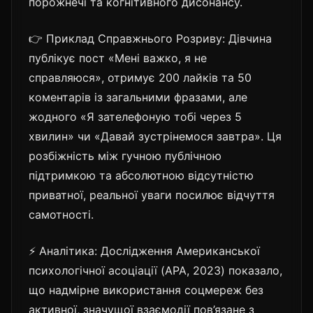
порожнечі та когнітивного дисонансу.
👉 Приклад Справжнього Розриву: Дівчина
публікує пост «Мені важко, я не
справляюся», отримує 200 лайків та 50
коментарів із загальними фразами, але
жодного «Я зателефоную тобі через 5
хвилин» чи «Давай зустрінемося завтра». Ця
розбіжність між гучною публічною
підтримкою та абсолютною відсутністю
приватної, реальної уваги посилює відчуття
самотності.
⚡ Аналітика: Дослідження Американської
психологічної асоціації (APA, 2023) показало,
що надмірне використання соцмереж без
активної, значущої взаємодії пов’язане з