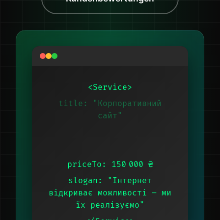
<Service>
title: "Корпоративний
сайт"
slug: "corporate-website"
priceFrom: 5 000 ₴
priceTo: 150 000 ₴
slogan: "Інтернет
відкриває можливості – ми
їх реалізуємо"