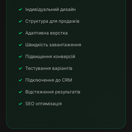
Індивідуальний дизайн
Структура для продажів
Адаптивна верстка
Швидкість завантаження
Підвищення конверсій
Тестування варіантів
Підключення до CRM
Відстеження результатів
SEO оптимізація