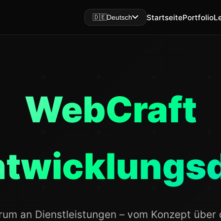
Startseite
Portfolio
L
🇩🇪
Deutsch
WebCraft
twicklungsd
rum an Dienstleistungen – vom Konzept über 