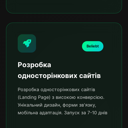
Beliebt
Розробка
односторінкових сайтів
Розробка односторінкових сайтів
(Landing Page) з високою конверсією.
Унікальний дизайн, форми зв'язку,
мобільна адаптація. Запуск за 7-10 днів