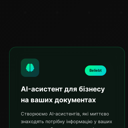
Beliebt
AI-асистент для бізнесу
на ваших документах
Створюємо AI-асистентів, які миттєво
знаходять потрібну інформацію у ваших