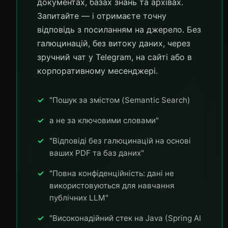
документах, базах знань та архівах.
Запитайте — і отримаєте точну
відповідь з посиланням на джерело. Без
галюцинацій, без витоку даних, через
зручний чат у Telegram, на сайті або в
корпоративному месенджері.
"Пошук за змістом (Semantic Search)
а не за ключовими словами"
"Відповіді без галюцинацій на основі
ваших PDF та баз даних"
"Повна конфіденційність: дані не
використовуються для навчання
публічних LLM"
"Високонадійний стек на Java (Spring AI