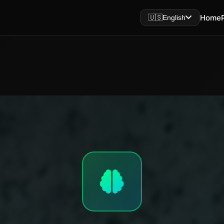
Home
🇺🇸
English