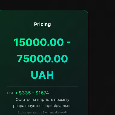
Pricing
15000.00 -
75000.00
UAH
≈ $335 - $1674
USD
Остаточна вартість проєкту
розраховується індивідуально
Exchange rates by
ExchangeRate-API