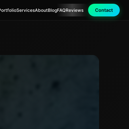
Contact
Portfolio
Services
About
Blog
FAQ
Reviews