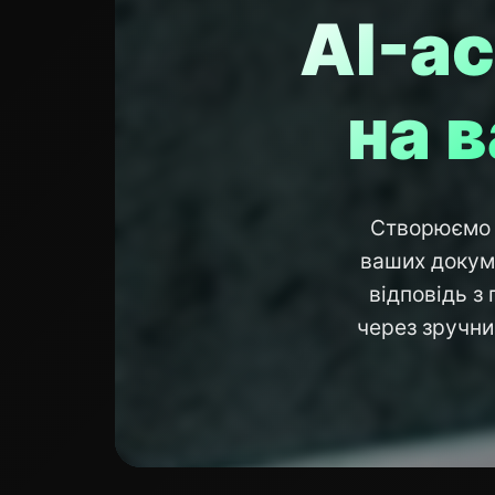
AI-ас
на 
Створюємо A
ваших докуме
відповідь з
через зручни