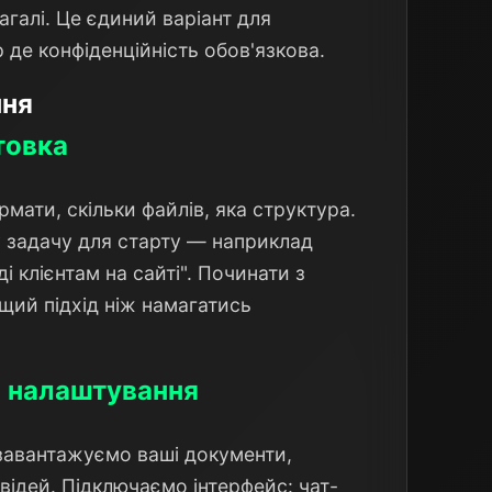
галі. Це єдиний варіант для
 де конфіденційність обов'язкова.
ння
товка
рмати, скільки файлів, яка структура.
 задачу для старту — наприклад
і клієнтам на сайті". Починати з
щий підхід ніж намагатись
і налаштування
 завантажуємо ваші документи,
відей. Підключаємо інтерфейс: чат-