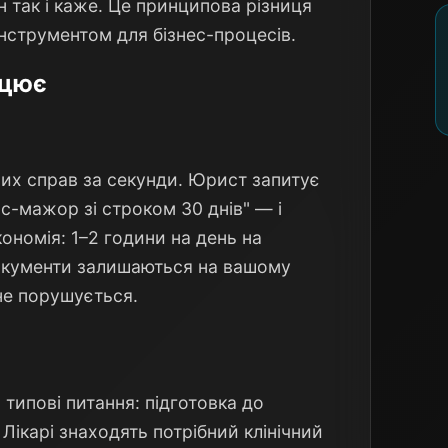
н так і каже. Це принципова різниця
інструментом для бізнес-процесів.
ацює
вих справ за секунди. Юрист запитує
с-мажор зі строком 30 днів" — і
ономія: 1–2 години на день на
окументи залишаються на вашому
не порушується.
 типові питання: підготовка до
 Лікарі знаходять потрібний клінічний