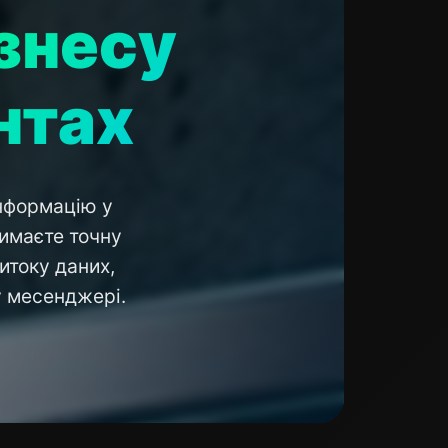
ізнесу
нтах
інформацію у
римаєте точну
итоку даних,
у месенджері.