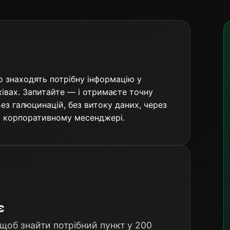
о знаходять потрібну інформацію у
хівах. Запитайте — і отримаєте точну
ез галюцинацій, без витоку даних, через
 в корпоративному месенджері.
є
 щоб знайти потрібний пункт у 200