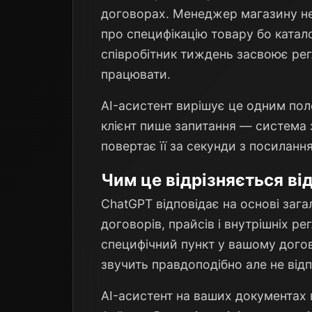
договорах. Менеджер магазину не 
про специфікацію товару бо катал
співробітник тиждень засвоює рег
працювати.
AI-асистент вирішує це одним пол
клієнт пише запитання — система 
повертає її за секунди з посиланн
Чим це відрізняється ві
ChatGPT відповідає на основі зага
договорів, прайсів і внутрішніх р
специфічний пункт у вашому догов
звучить правдоподібно але не відп
AI-асистент на ваших документах в