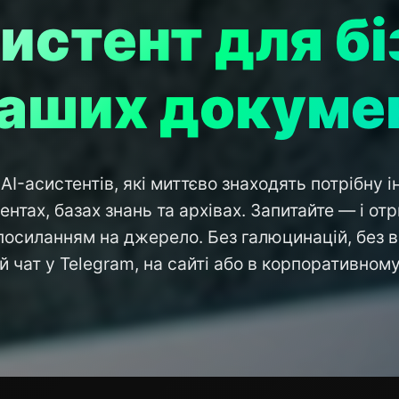
истент для б
ваших докуме
I-асистентів, які миттєво знаходять потрібну 
нтах, базах знань та архівах. Запитайте — і от
 посиланням на джерело. Без галюцинацій, без в
й чат у Telegram, на сайті або в корпоративном