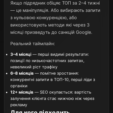
Якщо підрядник обіцяє ТОП за 2–4 тижні
— це маніпуляція. Або вибирають запити
з нульовою конкуренцією, або
використовують методи які через 3
місяці призведуть до санкцій Google.
Реальний таймлайн:
3–4 місяці
— перші видимі результати:
позиції по низькочастотних запитах,
невеликий ріст трафіку
6–8 місяців
— помітне зростання:
конкурентні запити в ТОП-10, перші ліди з
органіки
12+ місяців
— SEO окупається: вартість
залучення клієнта стає нижчою ніж через
рекламу
Для кого підходить