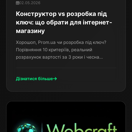
02.05.2026
Конструктор vs розробка під
ключ: що обрати для інтернет-
магазину
Хорошоп, Prom.ua чи розробка під ключ?
Порівняння 10 критеріїв, реальний
розрахунок вартості за 3 роки і чесна
відповідь коли що обрати. Досвід WebCraft.
Дізнатися більше