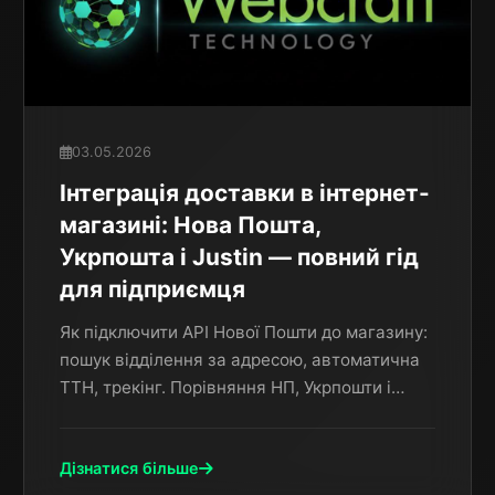
03.05.2026
Інтеграція доставки в інтернет-
магазині: Нова Пошта,
Укрпошта і Justin — повний гід
для підприємця
Як підключити API Нової Пошти до магазину:
пошук відділення за адресою, автоматична
ТТН, трекінг. Порівняння НП, Укрпошти і
Justin. Типові помилки і як їх уникнути.
Дізнатися більше