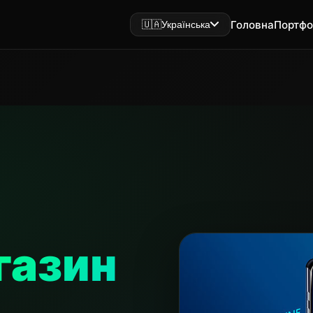
Головна
Портфо
🇺🇦
Українська
газин