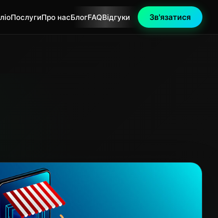
Зв'язатися
ліо
Послуги
Про нас
Блог
FAQ
Відгуки