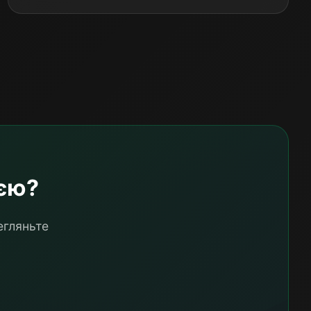
ією?
егляньте