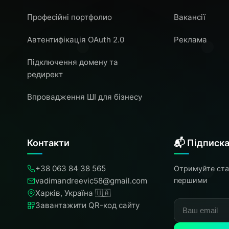
Професійні портфолио
Вакансії
Автентифікація OAuth 2.0
Реклама
Підключення домену та
редирект
Впровадження ШІ для бізнесу
Контакти
📬 Підписк
+38 063 84 38 565
Отримуйте стат
vadimandreevic58@gmail.com
першими
Харків, Україна 🇺🇦
Завантажити QR-код сайту