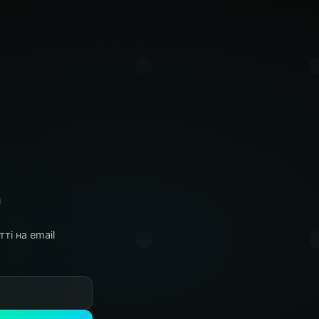
а
ті на email