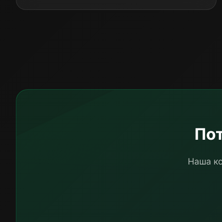
Пот
Наша ко