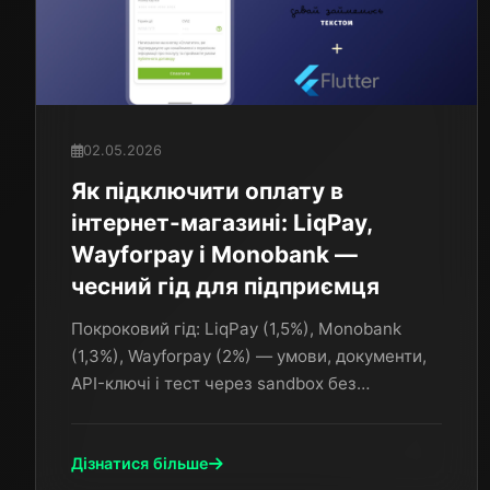
02.05.2026
Як підключити оплату в
інтернет-магазині: LiqPay,
Wayforpay і Monobank —
чесний гід для підприємця
Покроковий гід: LiqPay (1,5%), Monobank
(1,3%), Wayforpay (2%) — умови, документи,
API-ключі і тест через sandbox без
реального списання. Досвід WebCraft.
Дізнатися більше