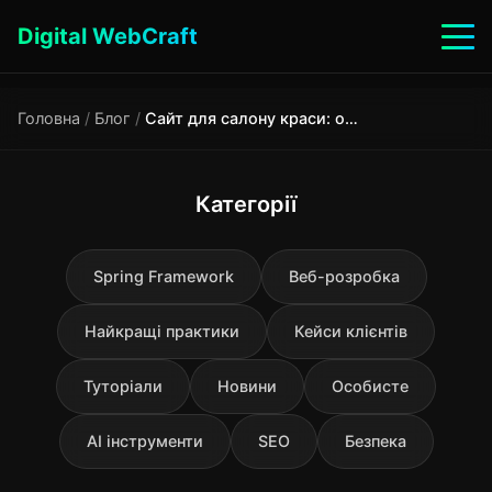
Digital WebCraft
Головна
/
Блог
/
Сайт для салону краси: онлайн-запис та лояльність клієнтів у 2025 році
Категорії
Spring Framework
Веб-розробка
Найкращі практики
Кейси клієнтів
Туторіали
Новини
Особисте
AI інструменти
SEO
Безпека