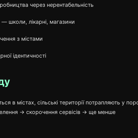
иробництва через нерентабельність
 — школи, лікарні, магазини
чення з містами
рної ідентичності
ду
ься в містах, сільські території потрапляють у пор
селення → скорочення сервісів → ще менше