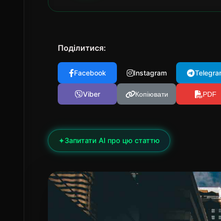
Поділитися:
Facebook
Instagram
Telegra
Viber
Копіювати
PDF
✦
Запитати AI про цю статтю