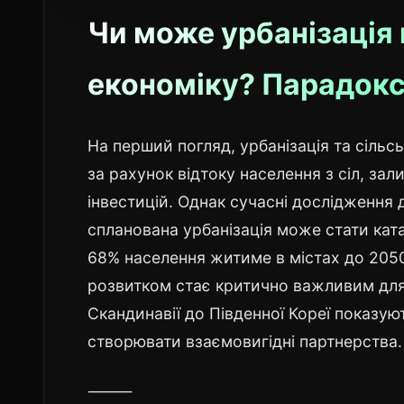
Чи може урбанізація 
економіку? Парадокс
На перший погляд, урбанізація та сільс
за рахунок відтоку населення з сіл, зал
інвестицій. Однак сучасні дослідження
спланована урбанізація може стати ката
68% населення житиме в містах до 2050
розвитком стає критично важливим для 
Скандинавії до Південної Кореї показую
створювати взаємовигідні партнерства.
⸻