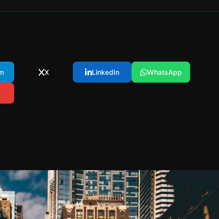
m
X
LinkedIn
WhatsApp