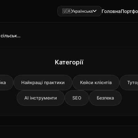
Головна
Портфо
🇺🇦
Українська
Чи може урбанізація врятувати сільську економіку?
Категорії
бка
Найкращі практики
Кейси клієнтів
Туто
AI інструменти
SEO
Безпека