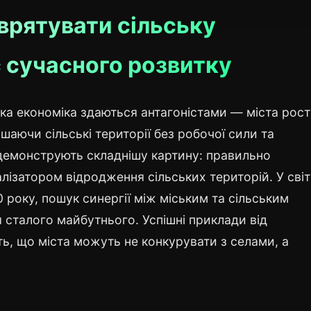
врятувати сільську
 сучасного розвитку
ька економіка здаються антагоністами — міста рос
ишаючи сільські території без робочої сили та
 демонструють складнішу картину: правильно
лізатором відродження сільських територій. У світі
 року, пошук синергії між міським та сільським
сталого майбутнього. Успішні приклади від
ть, що міста можуть не конкурувати з селами, а