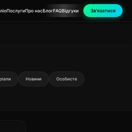
Зв'язатися
ліо
Послуги
Про нас
Блог
FAQ
Відгуки
ріали
Новини
Особисте