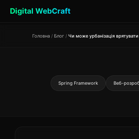
Digital WebCraft
Головна
/
Блог
/
Spring Framework
Веб-розро