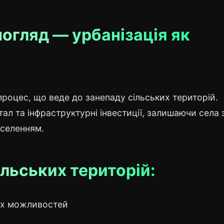
погляд — урбанізація як
процес, що веде до занепаду сільських територій.
тал та інфраструктурні інвестиції, залишаючи села 
аселенням.
льських територій:
щих можливостей