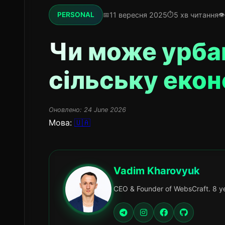
11 вересня 2025
5 хв читання
PERSONAL
Чи може урбан
сільську екон
Оновлено:
24 June 2026
Мова:
🇺🇦
Vadim Kharovyuk
CEO & Founder of WebsCraft. 8 ye