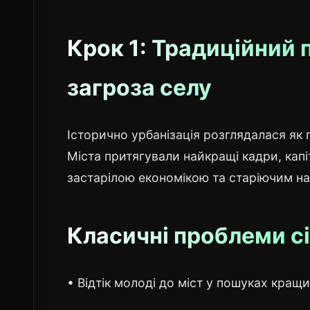
Крок 1: Традиційний 
загроза селу
Історично урбанізація розглядалася як 
Міста притягували найкращі кадри, капі
застарілою економікою та старіючим н
Класичні проблеми сі
• Відтік молоді до міст у пошуках кра