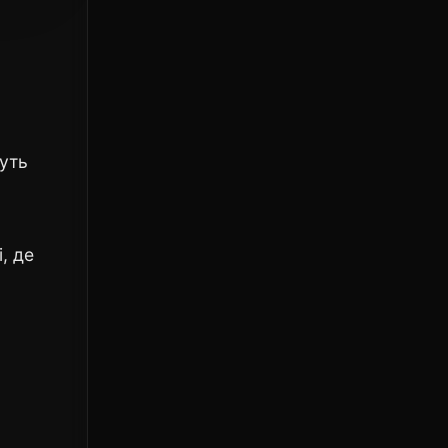
туть
, де