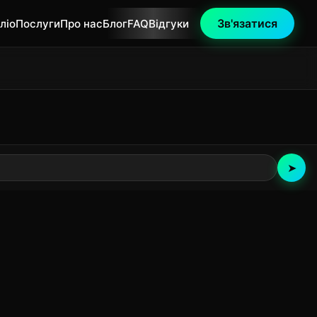
Зв'язатися
ліо
Послуги
Про нас
Блог
FAQ
Відгуки
➤