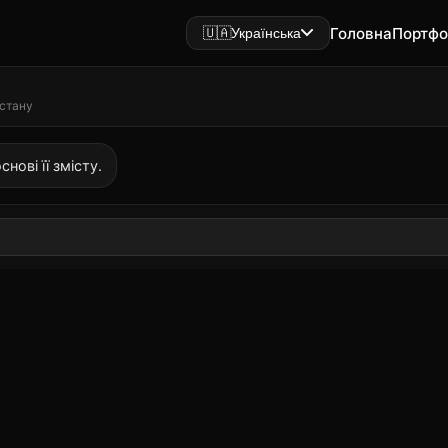
Головна
Портфо
🇺🇦
Українська
 стану
нові її змісту.