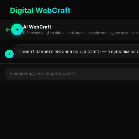
Digital WebCraft
AI WebCraft
←
✦
Кіберзлочинці та війна: нові види шахрайства під час воєнного
Привіт! Задайте питання по цій статті — я відповім на ос
✦