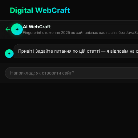
Digital WebCraft
AI WebCraft
←
✦
Fingerprint стеження 2025 як сайт впізнає вас навіть без JavaSc
Привіт! Задайте питання по цій статті — я відповім на ос
✦