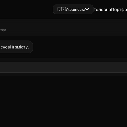
Головна
Портфо
🇺🇦
Українська
ript
нові її змісту.