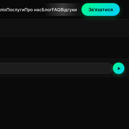
Зв'язатися
ліо
Послуги
Про нас
Блог
FAQ
Відгуки
➤